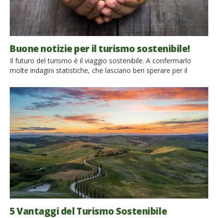
Buone notizie per il turismo sostenibile!
Il futuro del turismo è il viaggio sostenibile. A confermarlo
molte indagini statistiche, che lasciano ben sperare per il
futuro del turismo e dell’ambiente. La nuova tendenza è infatti
viaggiare eco! Scopriamo insieme i dati delle indagini Il quarto
rapporto “Gli italiani, il turismo sostenibile e l’ecoturismo“, a
cura della Fondazione UniVerde, in collaborazione con Ipr […]
5 Vantaggi del Turismo Sostenibile