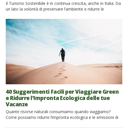
Il Turismo Sostenibile è in continua crescita, anche in Italia. Da
un lato la volontà di preservare l’ambiente e ridurre le
emissioni di CO2 diventa ogni giorno più forte e contingente.
Dall’altro, per sempre più persone la vacanza rappresenta una
fuga verso la Natura. Il turismo eco rappresenta perciò un
settore dalle enormi potenzialità, sia per incrementare
l’occupazione, che […]
40 Suggerimenti Facili per Viaggiare Green
e Ridurre l’Impronta Ecologica delle tue
Vacanze
Quante risorse naturali consumiamo quando viaggiamo?
Come possiamo ridurre l’impronta ecologica e le emissioni di
CO2 delle nostre vacanze? Scopri 40 semplici regole per