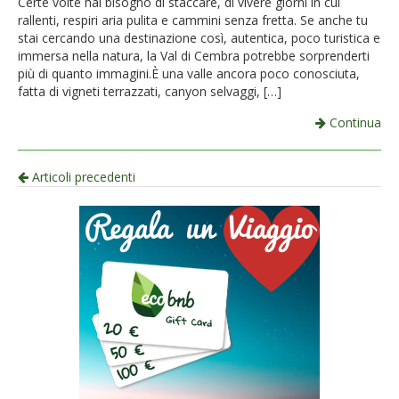
Certe volte hai bisogno di staccare, di vivere giorni in cui
rallenti, respiri aria pulita e cammini senza fretta. Se anche tu
stai cercando una destinazione così, autentica, poco turistica e
immersa nella natura, la Val di Cembra potrebbe sorprenderti
più di quanto immagini.È una valle ancora poco conosciuta,
fatta di vigneti terrazzati, canyon selvaggi, […]
Continua
Navigazione
Articoli precedenti
per
articolo