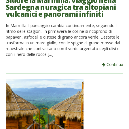
Siddi e la Marmilla: viaggio nella
Sardegna nuragica tra altopiani
French
vulcanici e panorami infiniti
Italiano
In Marmilla il paesaggio cambia continuamente, seguendo il
ritmo delle stagioni. In primavera le colline si ricoprono di
papaveri, asfodeli e distese di grano ancora verde. L’estate le
trasforma in un mare giallo, con le spighe di grano mosse dal
maestrale che contrastano con il verde argentato degli ulivi e
con il nero delle rocce […]
Continua