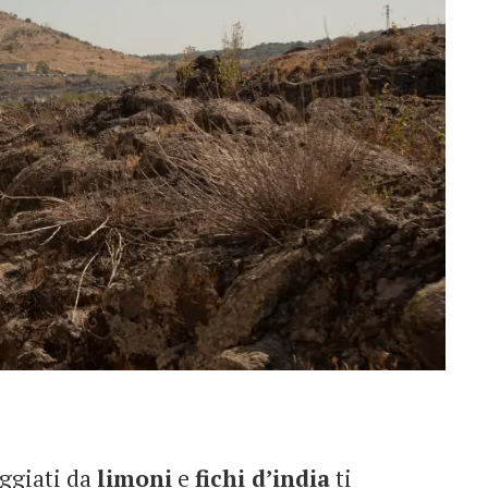
ggiati da
limoni
e
fichi d’india
ti