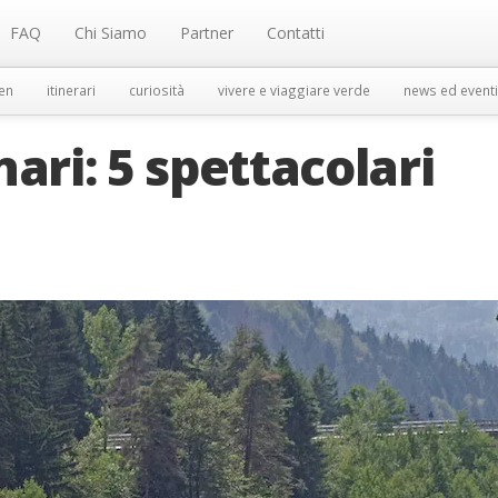
FAQ
Chi Siamo
Partner
Contatti
en
itinerari
curiosità
vivere e viaggiare verde
news ed eventi
inari: 5 spettacolari