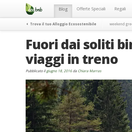
Menu
Salta
al
Offerte Speciali
Regali
Blog
contenuto
Trova il tuo Alloggio Ecosostenibile
weekend gre
Fuori dai soliti b
viaggi in treno
Pubblicato il
giugno 18, 2016
da
Chiara Marras