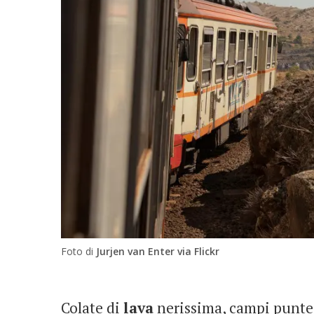
Foto di
Jurjen van Enter via Flickr
Colate di
lava
nerissima, campi punte