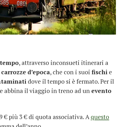
tempo
, attraverso inconsueti itinerari a
n
carrozze
d’epoca
, che con i suoi
fischi
e
ntaminati
dove il tempo si è fermato. Per il
e abbina il viaggio in treno ad un
evento
 29 € più 3 € di quota associativa. A
questo
ramma dell’anno.