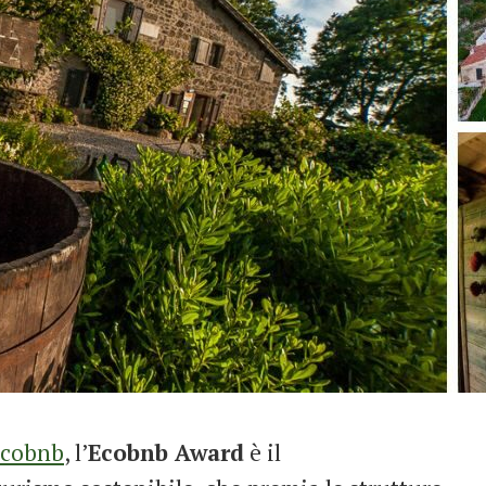
 Ecobnb
, l’
Ecobnb Award
è il