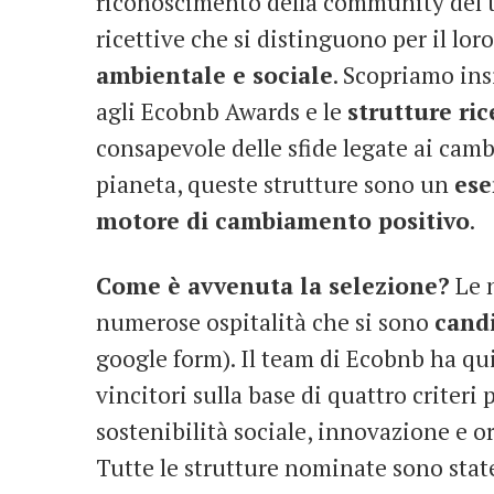
riconoscimento della community del tu
ricettive che si distinguono per il lo
ambientale e sociale
. Scopriamo in
agli Ecobnb Awards e le
strutture ric
consapevole delle sfide legate ai camb
pianeta, queste strutture sono un
es
motore di cambiamento positivo
.
Come è avvenuta la selezione?
Le n
numerose ospitalità che si sono
cand
google form). Il team di Ecobnb ha qui
vincitori sulla base di quattro criteri 
sostenibilità sociale, innovazione e o
Tutte le strutture nominate sono state