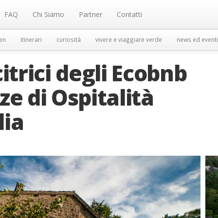
FAQ
Chi Siamo
Partner
Contatti
en
itinerari
curiosità
vivere e viaggiare verde
news ed eventi
itrici degli Ecobnb
e di Ospitalità
lia