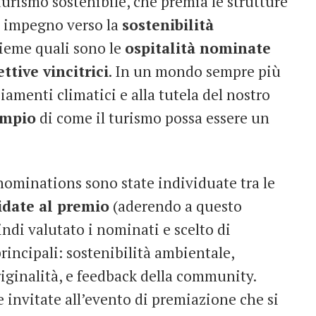
rismo sostenibile, che premia le strutture
ro impegno verso la
sostenibilità
sieme quali sono le
ospitalità nominate
ettive vincitrici
. In un mondo sempre più
iamenti climatici e alla tutela del nostro
empio
di come il turismo possa essere un
ominations sono state individuate tra le
idate al premio
(aderendo a questo
ndi valutato i nominati e scelto di
principali: sostenibilità ambientale,
riginalità, e feedback della community.
 invitate all’evento di premiazione che si