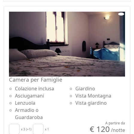
Camino
Vista Montagna
Divano
Vista giardino
Divano letto
Ingresso
Tavolo da pranzo
indipendente
Camera per Famiglie
Colazione inclusa
Giardino
Asciugamani
Vista Montagna
Lenzuola
Vista giardino
Armadio o
Guardaroba
A partire da
€ 120
/notte
x 3 (+1)
x 1