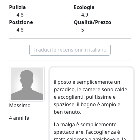
Pulizia
Ecologia
4.8
4.9
Posizione
Qualità/Prezzo
4.8
5
Traduci le recensioni in italiano
il posto è semplicemente un
paradiso, le camere sono calde
e accoglienti, pulitissime e
spaziose. il bagno è ampio e
Massimo
ben tenuto.
4 anni fa
La malga è semplicemente
spettacolare, l'accoglienza è
stata calorosa e amichevole, la