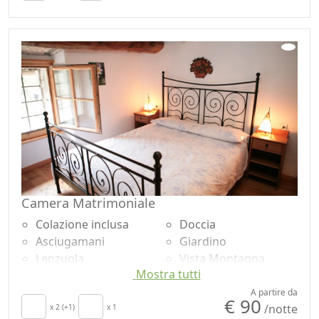
Camera Matrimoniale
Colazione inclusa
Doccia
Asciugamani
Giardino
Lenzuola
Vista Montagna
Mostra tutti
Armadio o
Vista giardino
Guardaroba
Ingresso
A partire da
€ 90
/notte
Zona pranzo
x 2 (+1)
x 1
indipendente