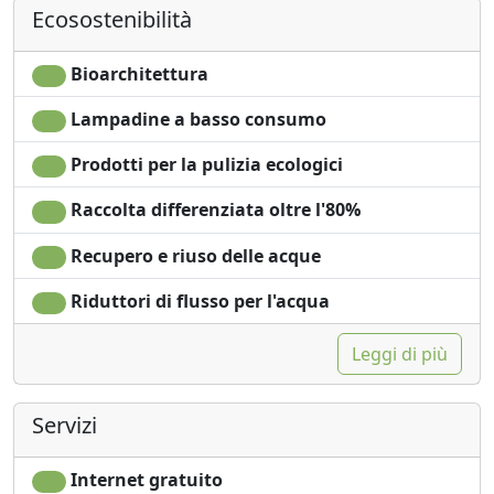
Ecosostenibilità
Frigobar acceso su
no monodose
richiesta per
Giardino
risparmio energetico
Vista Montagna
Bioarchitettura
Asciugacapelli
Vista mare
Lampadine a basso consumo
Terrazza
Vista giardino
Patio
Vista panoramica
Prodotti per la pulizia ecologici
Asciugamani
Ingresso
Lenzuola
indipendente
Raccolta differenziata oltre l'80%
Recupero e riuso delle acque
Riduttori di flusso per l'acqua
Leggi di più
Servizi
Internet gratuito