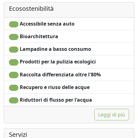
Asciugamani
Vista giardino
connessione con l'ambiente, la nostra casa, di sentire
Ecosostenibilità
Lenzuola
Vista panoramica
nuovamente i profumi, i colori della Terra, i suoni degli
Armadio o
Ingresso
elementi naturali.
Guardaroba
indipendente
Accessibile senza auto
Che possiate godere delle espressioni dell'ambiente
Bioarchitettura
circostante o del passaggio di un animale, Awen Tree
House vuole offrirvi un'esperienza naturale alla ricerca
Lampadine a basso consumo
della vostra ispirazione.
Prodotti per la pulizia ecologici
CIN: IT054009C202030124 cir: 054009C202030124
Raccolta differenziata oltre l'80%
Recupero e riuso delle acque
Riduttori di flusso per l'acqua
Leggi di più
Servizi