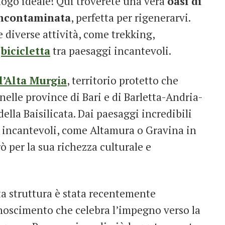
luogo ideale! Qui troverete una vera
oasi di
incontaminata
, perfetta per rigenerarvi.
re diverse attività, come trekking,
n
bicicletta
tra paesaggi incantevoli.
l’Alta Murgia
, territorio protetto che
nelle province di Bari e di Barletta-Andria-
della Baisilicata. Dai paesaggi incredibili
hi incantevoli, come Altamura o Gravina in
ò per la sua richezza culturale e
a struttura è stata recentemente
onoscimento che celebra l’impegno verso la