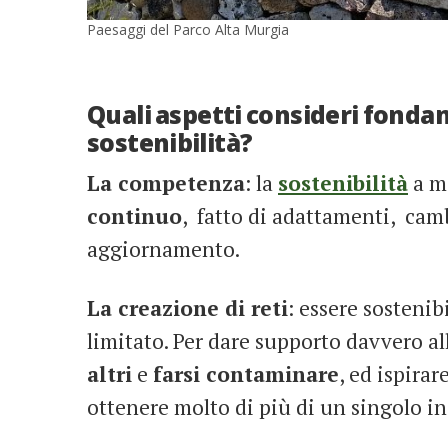
Paesaggi del Parco Alta Murgia
Quali aspetti consideri fondam
sostenibilità?
La competenza
: la
sostenibilità
a m
continuo
, fatto di adattamenti, cam
aggiornamento.
La creazione di reti
: essere sostenibi
limitato. Per dare supporto davvero a
altri
e
farsi contaminare
, ed ispirar
ottenere molto di più di un singolo in 