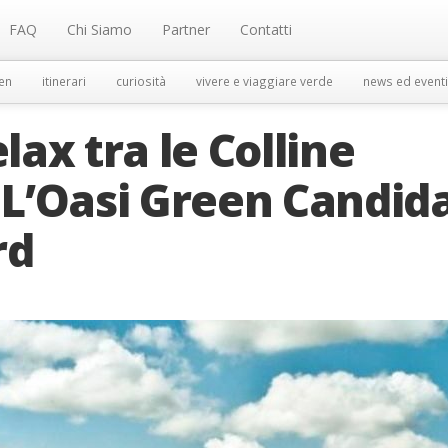
FAQ
Chi Siamo
Partner
Contatti
en
itinerari
curiosità
vivere e viaggiare verde
news ed eventi
lax tra le Colline
: L’Oasi Green Candid
rd