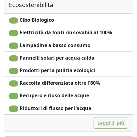
Ecosostenibilità
Angolo cottura
all'aperto
Asciugacapelli
Barbecue
Soggiorno
Doccia
Cibo Biologico
Terrazza
Giardino
Elettricità da fonti rinnovabili al 100%
Stendibiancheria
Vista Montagna
Asciugamani
Vista giardino
Lampadine a basso consumo
Lenzuola
Vista panoramica
Armadio o
Piscina privata
Pannelli solari per acqua calda
Guardaroba
Ingresso
Prodotti per la pulizia ecologici
Scrivania
indipendente
Raccolta differenziata oltre l'80%
Recupero e riuso delle acque
Riduttori di flusso per l'acqua
Leggi di più