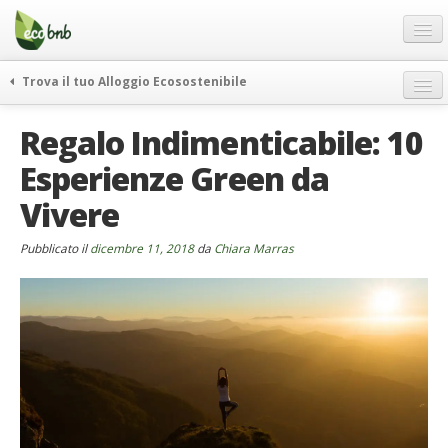
Menu
Salta
al
contenuto
Blog
Trova il tuo Alloggio Ecosostenibile
Offerte Speciali
weekend green
Regalo Indimenticabile: 10
Regali
itinerari
Esperienze Green da
FAQ
curiosità
Vivere
vivere e viaggiare verde
Chi Siamo
news ed eventi
Partner
Pubblicato il
dicembre 11, 2018
da
Chiara Marras
ecohotel
Contatti
rassegna stampa
Italiano
German
English
Spanish