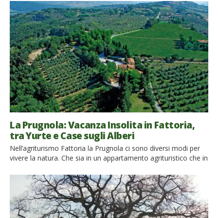
divenuta estremamente popolare in tutto il mondo.
Protagonista di un recente studio dell’Environmental Research
(Vol. 166, Oct. 2018, Pag 628-637), il forest bathing è al centro
[…]
La Prugnola: Vacanza Insolita in Fattoria,
tra Yurte e Case sugli Alberi
Nell’agriturismo Fattoria la Prugnola ci sono diversi modi per
vivere la natura. Che sia in un appartamento agrituristico che in
una casa su un albero o in una yurta, potrete rilassarvi immersi
nel cuore della campagna toscana, tra campi coltivati e l’aria di
mare. Se desiderate passare le vostre prossime vacanze in
un’oasi di tranquillità, […]