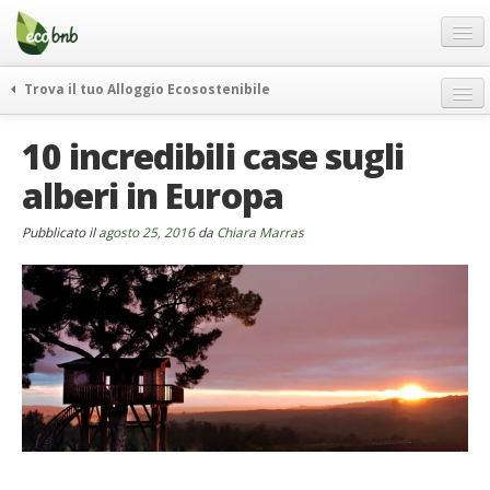
Menu
Salta
al
contenuto
Blog
Trova il tuo Alloggio Ecosostenibile
Offerte Speciali
weekend green
10 incredibili case sugli
Regali
itinerari
alberi in Europa
FAQ
curiosità
vivere e viaggiare verde
Chi Siamo
Pubblicato il
agosto 25, 2016
da
Chiara Marras
news ed eventi
Partner
ecohotel
Contatti
rassegna stampa
Italiano
German
English
Spanish