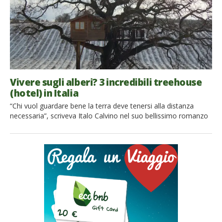
Vivere sugli alberi? 3 incredibili treehouse
(hotel) in Italia
“Chi vuol guardare bene la terra deve tenersi alla distanza
necessaria”, scriveva Italo Calvino nel suo bellissimo romanzo
“Il Barone Rampante”. La storia di Cosimo, che decide di
trascorrere tutta la sua vita sugli alberi, osservando il mondo
dall’alto, mi ha sempre affascinato. Dopo aver sposato un
architetto che soffre di vertigini, ho momentaneamente
abbandonato il […]