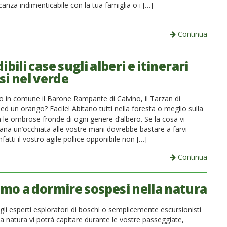
anza indimenticabile con la tua famiglia o i […]
Continua
ibili case sugli alberi e itinerari
si nel verde
 in comune il Barone Rampante di Calvino, il Tarzan di
d un orango? Facile! Abitano tutti nella foresta o meglio sulla
a le ombrose fronde di ogni genere d’albero. Se la cosa vi
ana un’occhiata alle vostre mani dovrebbe bastare a farvi
Infatti il vostro agile pollice opponibile non […]
Continua
mo a dormire sospesi nella natura
gli esperti esploratori di boschi o semplicemente escursionisti
a natura vi potrà capitare durante le vostre passeggiate,