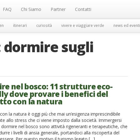
FAQ
Chi Siamo
Partner
Contatti
en
itinerari
curiosità
vivere e viaggiare verde
news ed eventi
:
dormire sugli
re nel bosco: 11 strutture eco-
ly dove provare i benefici del
tto con la natura
 con la natura è oggi più che mai un’esigenza imprescindibile
nte allo stress che ci viene imposto dalla società. Immergersi
 dormire nel bosco sono attività rigeneranti e terapeutiche, che
urre i livelli di ansia generale, portandoci alla riscoperta del
essere. Per questo motivo il turismo legato […]