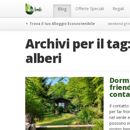
Menu
Salta
al
Offerte Speciali
Regali
Blog
contenuto
Trova il tuo Alloggio Ecosostenibile
weekend gre
Archivi per il tag
alberi
Dormi
friend
conta
Il contatto
per far fro
nel verde e
possono rid
nostro ben