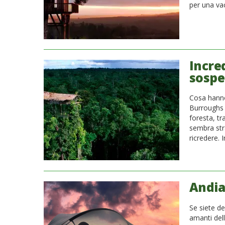
per una vac
Incred
sospe
Cosa hanno
Burroughs e
foresta, tr
sembra str
ricredere. 
Andia
Se siete de
amanti dell