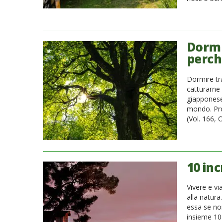
Dormir
perch
Dormire tra
catturarne 
giapponese
mondo. Pro
(Vol. 166, 
10 inc
Vivere e vi
alla natura
essa se no
insieme 10 