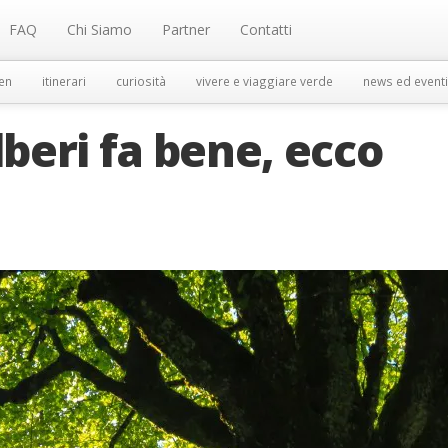
FAQ
Chi Siamo
Partner
Contatti
en
itinerari
curiosità
vivere e viaggiare verde
news ed eventi
lberi fa bene, ecco