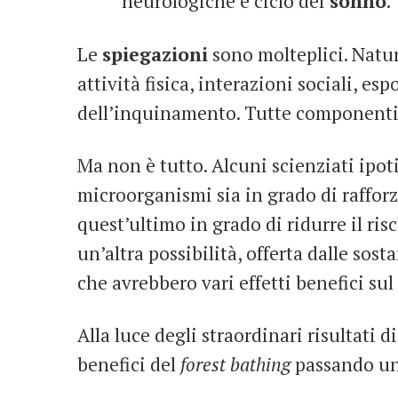
neurologiche e ciclo del
sonno
.
Le
spiegazioni
sono molteplici. Natu
attività fisica, interazioni sociali, es
dell’inquinamento. Tutte componenti c
Ma non è tutto. Alcuni scienziati ipo
microorganismi sia in grado di rafforz
quest’ultimo in grado di ridurre il ri
un’altra possibilità, offerta dalle so
che avrebbero vari effetti benefici su
Alla luce degli straordinari risultati d
benefici del
forest bathing
passando un’