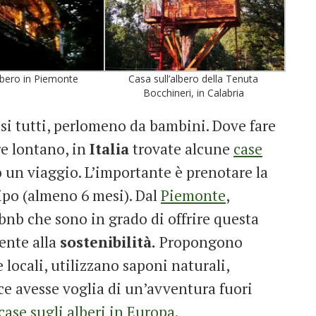
albero in Piemonte
Casa sull’albero della Tenuta
Bocchineri, in Calabria
uasi tutti, perlomeno da bambini. Dove fare
e lontano, in
Italia
trovate alcune
case
 un viaggio. L’importante è prenotare la
cipo (almeno 6 mesi). Dal
Piemonte
,
-bnb che sono in grado di offrire questa
ente alla
sostenibilità.
Propongono
e locali, utilizzano saponi naturali,
ece avesse voglia di un’avventura fuori
case sugli alberi in Europa
.