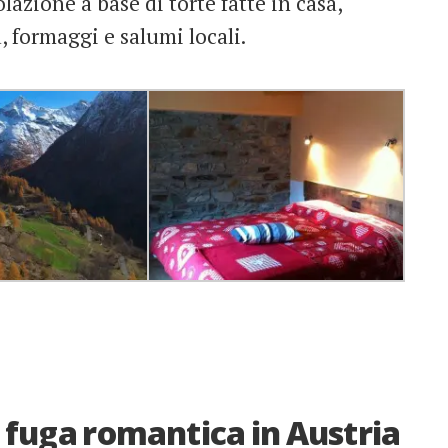
azione a base di torte fatte in casa,
, formaggi e salumi locali.
a fuga romantica in Austria