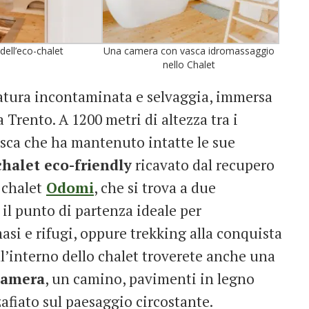
dell’eco-chalet
Una camera con vasca idromassaggio
nello Chalet
atura incontaminata e selvaggia, immersa
 Trento. A 1200 metri di altezza tra i
esca che ha mantenuto intatte le sue
chalet eco-friendly
ricavato dal recupero
-chalet
Odomi
, che si trova a due
 il punto di partenza ideale per
masi e rifugi, oppure trekking alla conquista
All’interno dello chalet troverete anche una
camera
, un camino, pavimenti in legno
zafiato sul paesaggio circostante.