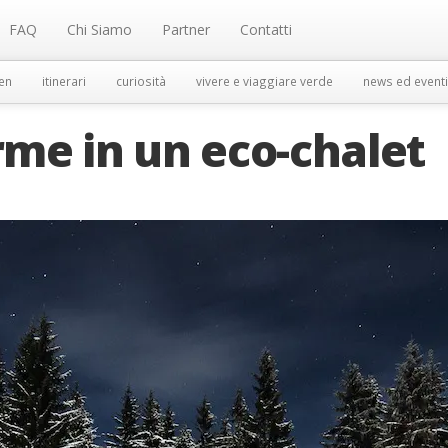
FAQ
Chi Siamo
Partner
Contatti
en
itinerari
curiosità
vivere e viaggiare verde
news ed eventi
me in un eco-chalet