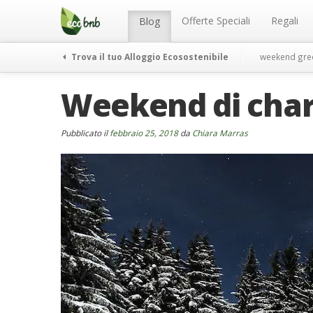
Menu
Salta
al
Offerte Speciali
Regali
Blog
contenuto
Trova il tuo Alloggio Ecosostenibile
weekend gre
Weekend di char
Pubblicato il
febbraio 25, 2018
da
Chiara Marras