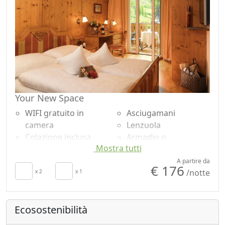
Your New Space
WIFI gratuito in
Asciugamani
camera
Lenzuola
Colazione inclusa
Armadio o
Mostra tutti
TV in camera
Guardaroba
Riscaldamento
Scrivania
A partire da
€ 176
/notte
autonomo
x 2
x 1
Pavimento in legno
Culla
naturale
Frigobar acceso su
Doccia
Ecosostenibilità
richiesta per
Shampoo plastic-free,
risparmio energetico
no monodose