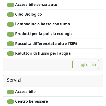
Asciugacapelli
Vista giardino
Accessibile senza auto
Terrazza
Cibo Biologico
Lampadine a basso consumo
Prodotti per la pulizia ecologici
Raccolta differenziata oltre l'80%
Riduttori di flusso per l'acqua
Leggi di più
Servizi
Accessibile
Centro benessere