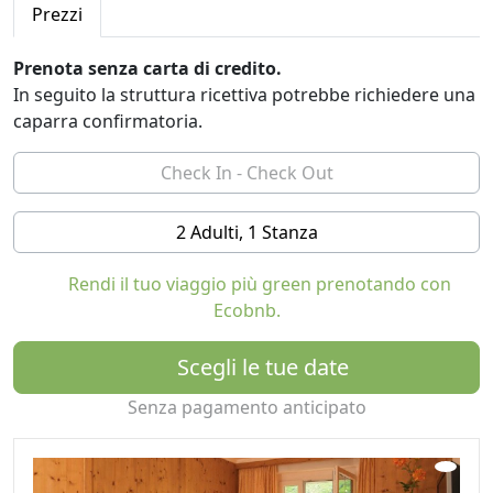
Prezzi
Vivete l'esperienza di una vacanza meravigliosa,
circondati da una atmosfera di benessere in un
Prenota senza carta di credito.
ambiente tranquillo e rilassante, fatto di montagne e
In seguito la struttura ricettiva potrebbe richiedere una
pascoli, una metta perfetta per l'escursionismo e il
caparra confirmatoria.
nordic walking.
2 Adulti, 1 Stanza
Rendi il tuo viaggio più green prenotando con
Ecobnb.
Scegli le tue date
Senza pagamento anticipato