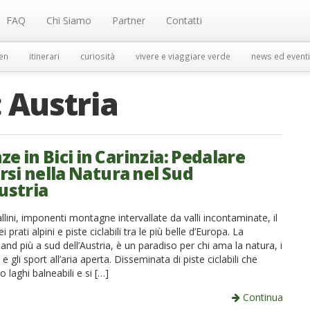
FAQ
Chi Siamo
Partner
Contatti
en
itinerari
curiosità
vivere e viaggiare verde
news ed eventi
:
Austria
e in Bici in Carinzia: Pedalare
si nella Natura nel Sud
ustria
allini, imponenti montagne intervallate da valli incontaminate, il
prati alpini e piste ciclabili tra le più belle d’Europa. La
l land più a sud dell’Austria, è un paradiso per chi ama la natura, i
e gli sport all’aria aperta. Disseminata di piste ciclabili che
 laghi balneabili e si […]
Continua