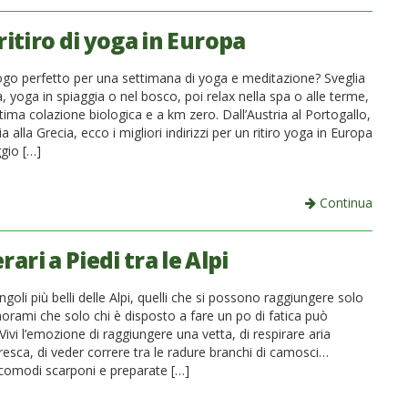
 ritiro di yoga in Europa
luogo perfetto per una settimana di yoga e meditazione? Sveglia
, yoga in spiaggia o nel bosco, poi relax nella spa o alle terme,
ima colazione biologica e a km zero. Dall’Austria al Portogallo,
ia alla Grecia, ecco i migliori indirizzi per un ritiro yoga in Europa
ggio […]
Continua
erari a Piedi tra le Alpi
angoli più belli delle Alpi, quelli che si possono raggiungere solo
norami che solo chi è disposto a fare un po di fatica può
ivi l’emozione di raggiungere una vetta, di respirare aria
resca, di veder correre tra le radure branchi di camosci…
comodi scarponi e preparate […]