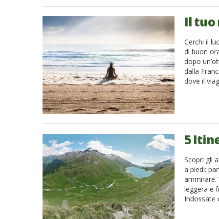
Il tuo
Cerchi il 
di buon ora
dopo un’ott
dalla Franc
dove il via
5 Itin
Scopri gli 
a piedi: pa
ammirare. V
leggera e f
Indossate 