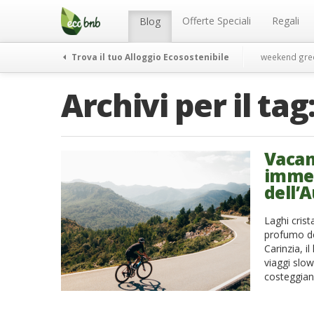
Menu
Salta
al
Offerte Speciali
Regali
Blog
contenuto
Trova il tuo Alloggio Ecosostenibile
weekend gre
Archivi per il tag
Vacanz
immer
dell’A
Laghi crist
profumo dei 
Carinzia, i
viaggi slow 
costeggiano