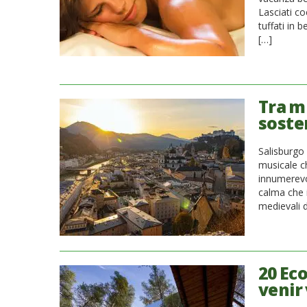
Lasciati co
tuffati in b
[…]
Tra m
soste
Salisburgo 
musicale ch
innumerevol
calma che i
medievali 
20 Ec
venir 