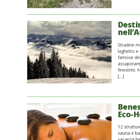
Desti
nell’
Stradine me
laghetto e 
famose del 
assaporare 
finestrini.
[…]
Benes
Eco-Ho
12 struttu
sauna e bag
vacanza be