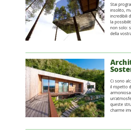
Stai progr
insolito, m
incredibili
la possibil
non solo: s
della vostr
Archi
Soste
Ci sono alc
il rispetto
armoniosam
un’atmosfe
queste stru
charme imm