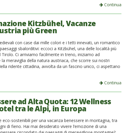
Continua
nazione Kitzbühel, Vacanze
Austria più Green
dievali con case dai mille colori e i tetti innevati, un romantico
paesaggi sbalorditivi: eccoci a Kitzbühel, una delle località più
Tirolo. Ci arriviamo facilmente in treno, iniziamo ad
la meraviglia della natura austriaca, che scorre sui nostri
 Nella ridente cittadina, avvolta da un fascino unico, ci aspettano
Continua
sere ad Alta Quota: 12 Wellness
tel tra le Alpi, in Europa
re eco-sostenibili per una vacanza benessere in montagna, tra
ni di fieno. Hai mai desiderato vivere l’emozione di una
nessere circondato dai paesaggi di meravigliose montagne?