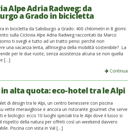
via Alpe Adria Radweg: da
urgo a Grado in bicicletta
a in bicicletta da Salisburgo a Grado: 400 chilometri in 8 giorni
lento sulla Ciclovia Alpe Adria Radweg raccontati da Marco
giorno ti svegli e tutto ad un tratto pensi: perché non
re una vacanza lenta, all’insegna della mobilità sostenibile? La
pende per le due ruote, senza assistenza alcuna se non quella
ie […]
Continua
in alta quota: eco-hotel tra le Alpi
et di design tra le Alpi, un centro benessere con piscina
 su vette meravigliose e ancora un ristorante gourmet che serve
iti e biologici: ecco 10 luoghi speciali tra le Alpi dove il lusso si
l rispetto della natura per offrirti così un weekend davvero
bile. Piscina con vista in Val […]