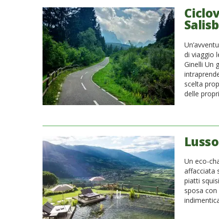
Ciclo
Salisb
Un’avventur
di viaggio 
Ginelli Un 
intraprende
scelta pro
delle propr
Lusso 
Un eco-chal
affacciata
piatti squis
sposa con i
indimentica