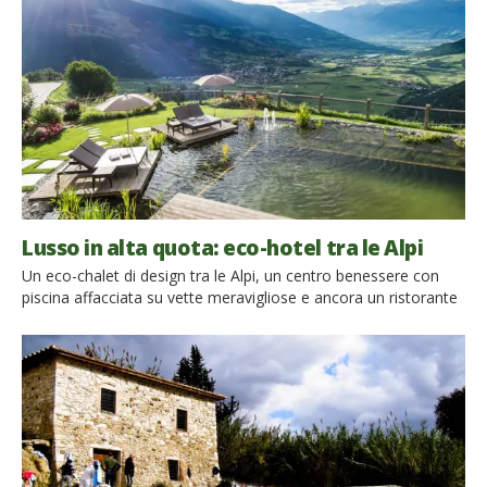
splendida cornice della Val di […]
Lusso in alta quota: eco-hotel tra le Alpi
Un eco-chalet di design tra le Alpi, un centro benessere con
piscina affacciata su vette meravigliose e ancora un ristorante
gourmet che serve piatti squisiti e biologici: ecco 10 luoghi
speciali tra le Alpi dove il lusso si sposa con il rispetto della
natura per offrirti così un weekend davvero indimenticabile.
Piscina con vista in Val […]