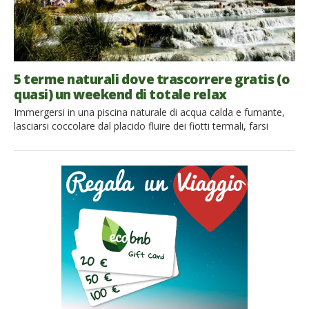
5 terme naturali dove trascorrere gratis (o
quasi) un weekend di totale relax
Immergersi in una piscina naturale di acqua calda e fumante,
lasciarsi coccolare dal placido fluire dei fiotti termali, farsi
avvolgere dai fumi benefici. Non è un sogno, è più semplice ed
economico di quanto possiate immaginare! Infatti, dalla
Valtellina al Lazio, il nostro paese ci offre infinite possibilità di
vero relax: vasche scavate nella roccia, […]