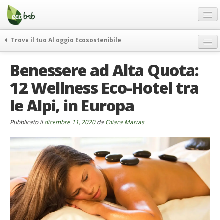
Menu
Salta
al
contenuto
Blog
Trova il tuo Alloggio Ecosostenibile
Offerte Speciali
weekend green
Benessere ad Alta Quota:
Regali
itinerari
12 Wellness Eco-Hotel tra
FAQ
curiosità
le Alpi, in Europa
vivere e viaggiare verde
Chi Siamo
news ed eventi
Partner
Pubblicato il
dicembre 11, 2020
da
Chiara Marras
ecohotel
Contatti
rassegna stampa
Italiano
German
English
Spanish