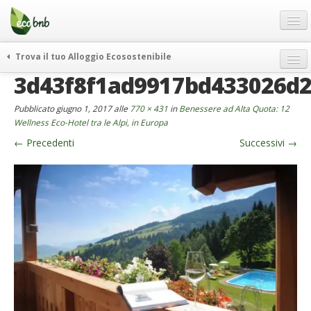
Menu
Salta
al
contenuto
Blog
Trova il tuo Alloggio Ecosostenibile
Offerte Speciali
3d43f8f1ad9917bd433026d
weekend green
Regali
itinerari
Pubblicato
giugno 1, 2017
alle
770 × 431
in
Benessere ad Alta Quota: 12
FAQ
curiosità
Wellness Eco-Hotel tra le Alpi, in Europa
←
Precedenti
Successivi
→
vivere e viaggiare verde
Chi Siamo
news ed eventi
Partner
ecohotel
Contatti
rassegna stampa
Italiano
German
English
Spanish