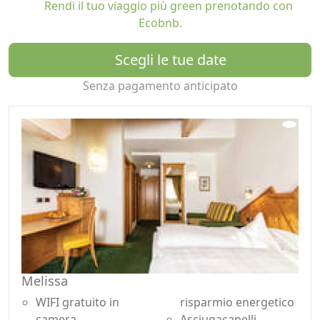
Rendi il tuo viaggio più green prenotando con
massimo comfort durante i preziosi giorni della vostra
Ecobnb.
vacanza.
La cucina proposta dallo chef Ferruccio Tomasi e la sua
Scegli le tue date
brigata è ricca, genuina e varia, proprio come la nostra
Senza pagamento anticipato
valle. Il nostro ristorante, uno dei migliori in Val di
Fassa, si caratterizza per la capacità di unire
armoniosamente tradizione e innovazione. Passione e
professionalità contribuiscono in modo decisivo per
celebrare l'arte di mangiar bene grazie alle mani
esperte che lavorano nel nostro ristorante Val di Fassa,
in grado di creare un trionfo di sapori ogni giorno, per i
palati più raffinati.
Melissa
WIFI gratuito in
risparmio energetico
camera
Asciugacapelli