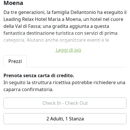
Moena
Da tre generazioni, la famiglia Dellantonio ha eseguito il
Leading Relax Hotel Maria a Moena, un hotel nel cuore
della Val di Fassa; una gradita aggiunta a questa
fantastica destinazione turistica con servizi di prima
categoria. Aiutano anche organizzare eventi e le
proposte che sono una fonte di orgoglio per un
Leggi di più
particolare tipo di turismo, fatta di relazioni e legami
reali.
Prezzi
Le accoglienti camere e le suite del Leading Relax Hotel
Prenota senza carta di credito.
Maria a Moena garantire il piacere di trascorrere
In seguito la struttura ricettiva potrebbe richiedere una
momenti di intimità e relax durante il vostro soggiorno.
caparra confirmatoria.
Dotato dei più moderni comfort, ricordano lo stile di
montagna autentica e vi invitano a riscoprire il piacere
di dolci sogni.
2 Adulti, 1 Stanza
Le camere e le suite del nostro hotel a Moena offrono
un mix di stile moderno e tradizionale per offrire il