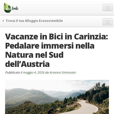
Menu
Salta
al
contenuto
Blog
Trova il tuo Alloggio Ecosostenibile
Offerte Speciali
weekend green
Vacanze in Bici in Carinzia:
Regali
itinerari
Pedalare immersi nella
FAQ
curiosità
Natura nel Sud
vivere e viaggiare verde
Chi Siamo
news ed eventi
dell’Austria
Partner
ecohotel
Contatti
Pubblicato il
maggio 4, 2026
da
Arianna Simionato
rassegna stampa
Italiano
German
English
Spanish