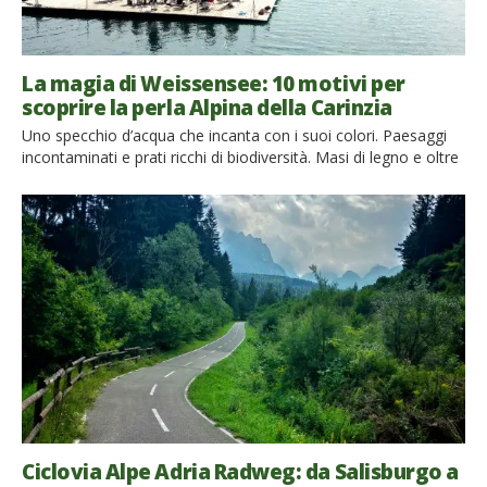
La magia di Weissensee: 10 motivi per
scoprire la perla Alpina della Carinzia
Uno specchio d’acqua che incanta con i suoi colori. Paesaggi
incontaminati e prati ricchi di biodiversità. Masi di legno e oltre
150 chilometri di itinerari perfetti per la mountain bike. Feste
sull’acqua e pranzi in fattoria, concerti sul lago e tante
occasioni per scoprire le antiche tradizioni della Carinzia. Ecco
10 motivi per non perdere la Perla […]
Ciclovia Alpe Adria Radweg: da Salisburgo a