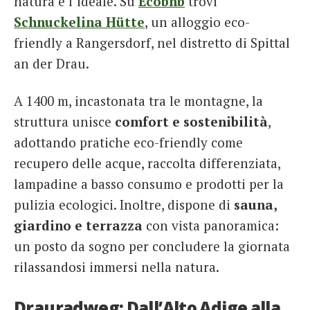
natura è l’ideale. Su
Ecobnb
trovi
Schnuckelina Hütte
, un alloggio eco-
friendly a Rangersdorf, nel distretto di Spittal
an der Drau.
A 1400 m, incastonata tra le montagne, la
struttura unisce
comfort e sostenibilità
,
adottando pratiche eco-friendly come
recupero delle acque, raccolta differenziata,
lampadine a basso consumo e prodotti per la
pulizia ecologici. Inoltre, dispone di
sauna,
giardino e terrazza
con vista panoramica:
un posto da sogno per concludere la giornata
rilassandosi immersi nella natura.
Drauradweg: Dall’Alto Adige alla