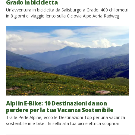
Grado in bicicletta
Un’avventura in bicicletta da Salisburgo a Grado: 400 chilometri
in 8 giorni di viaggio lento sulla Ciclovia Alpe Adria Radweg
raccontati da Marco Ginelli Un giorno ti svegli e tutto ad un
tratto pensi: perché non intraprendere una
vacanza lenta, all’insegna della mobilità sostenibile? La scelta
propende per le due ruote, senza assistenza alcuna se non
quella delle proprie […]
Alpi in E-Bike: 10 Destinazioni da non
perdere per la tua Vacanza Sostenibile
Tra le Perle Alpine, ecco le Destinazioni Top per una vacanza
sostenibile in e-bike . In sella alla tua bici elettrica scoprirai
natura, silenzio e libertà! Negli ultimi anni, grazie all’aumento