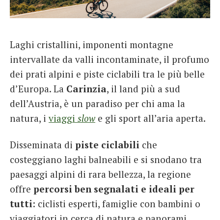
French
Italiano
Laghi cristallini, imponenti montagne
intervallate da valli incontaminate, il profumo
dei prati alpini e piste ciclabili tra le più belle
d’Europa. La
Carinzia
, il land più a sud
dell’Austria, è un paradiso per chi ama la
natura, i
viaggi
slow
e gli sport all’aria aperta.
Disseminata di
piste ciclabili
che
costeggiano laghi balneabili e si snodano tra
paesaggi alpini di rara bellezza, la regione
offre
percorsi ben segnalati e ideali per
tutti
: ciclisti esperti, famiglie con bambini o
viaggiatori in cerca di natura e panorami.