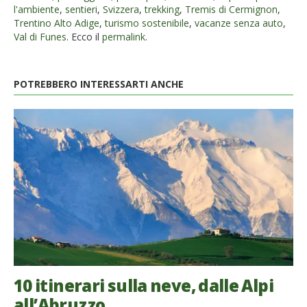
l'ambiente
,
sentieri
,
Svizzera
,
trekking
,
Tremis di Cermignon
,
Trentino Alto Adige
,
turismo sostenibile
,
vacanze senza auto
,
Val di Funes
. Ecco il
permalink
.
POTREBBERO INTERESSARTI ANCHE
10 itinerari sulla neve, dalle Alpi
all’Abruzzo