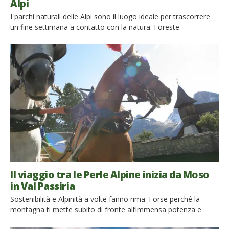
Alpi
I parchi naturali delle Alpi sono il luogo ideale per trascorrere
un fine settimana a contatto con la natura. Foreste
lussureggianti, praterie fiorite, laghi di acque cristalline e
maestose lingue di ghiaccio. A poche ore di viaggio dalle città
si nascondono ambienti naturali sorprendenti. Per raggiungere
luoghi incantevoli da cui ammirare splendidi panorami non c’è
[…]
Il viaggio tra le Perle Alpine inizia da Moso
in Val Passiria
Sostenibilità e Alpinità a volte fanno rima. Forse perché la
montagna ti mette subito di fronte all’immensa potenza e
fragilità della Natura, dove ci sono limiti da rispettare e