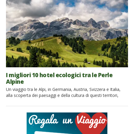
ambienti da proteggere: quella natura che è generosa e
accogliente, se trattata male, può diventare pericolosa e
ostile. Sarà per questo le Alpi oggi sono la culla di alcuni dei
progetti […]
I migliori 10 hotel ecologici tra le Perle
Alpine
Un viaggio tra le Alpi, in Germania, Austria, Svizzera e Italia,
alla scoperta dei paesaggi e della cultura di questi territori,
soggiornando in hotel che hanno scelto la strada della
sostenibilità ambientale: godetevi tutti i comfort, in armonia
con la natura! 1. Peterwieshof – Val di Funes – Italia Nella
splendida cornice della Val di […]