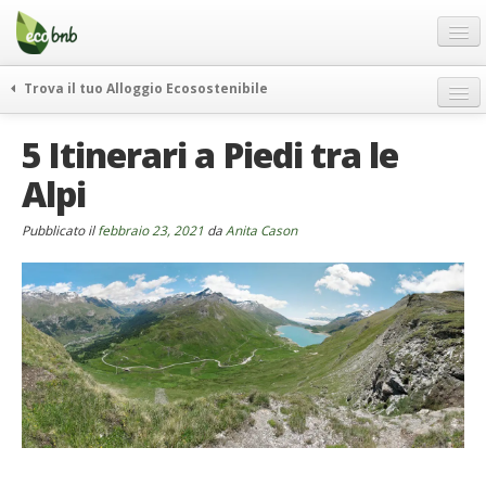
Menu
Salta
al
contenuto
Blog
Trova il tuo Alloggio Ecosostenibile
Offerte Speciali
weekend green
5 Itinerari a Piedi tra le
Regali
itinerari
Alpi
FAQ
curiosità
vivere e viaggiare verde
Chi Siamo
Pubblicato il
febbraio 23, 2021
da
Anita Cason
news ed eventi
Partner
ecohotel
Contatti
rassegna stampa
Italiano
German
English
Spanish