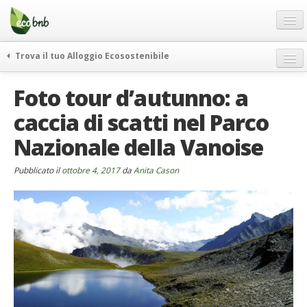
Menu
Salta
al
contenuto
Blog
Trova il tuo Alloggio Ecosostenibile
Offerte Speciali
weekend green
Foto tour d’autunno: a
Regali
itinerari
caccia di scatti nel Parco
FAQ
curiosità
Nazionale della Vanoise
vivere e viaggiare verde
Chi Siamo
news ed eventi
Partner
Pubblicato il
ottobre 4, 2017
da
Anita Cason
ecohotel
Contatti
rassegna stampa
Italiano
German
English
Spanish