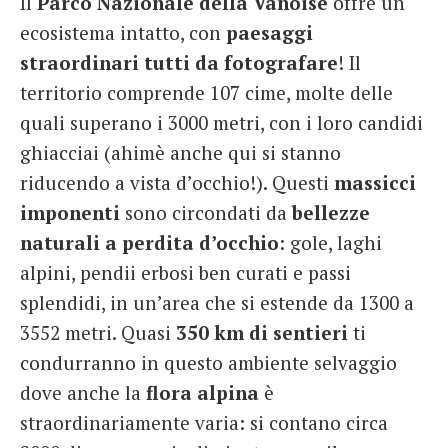
Il
Parco Nazionale della Vanoise
offre un
ecosistema intatto, con
paesaggi
straordinari tutti da fotografare
! Il
territorio comprende 107 cime, molte delle
quali superano i 3000 metri, con i loro candidi
ghiacciai (ahimè anche qui si stanno
riducendo a vista d’occhio!). Questi
massicci
imponenti
sono circondati da
bellezze
naturali a perdita d’occhio
: gole, laghi
alpini, pendii erbosi ben curati e passi
splendidi, in un’area che si estende da 1300 a
3552 metri. Quasi
350 km di sentieri
ti
condurranno in questo ambiente selvaggio
dove anche la
flora alpina
è
straordinariamente varia: si contano circa