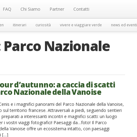
FAQ
Chi Siamo
Partner
Contatti
en
itinerari
curiosità
vivere e viaggiare verde
news ed eventi
:
Parco Nazionale
our d’autunno: a caccia di scatti
arco Nazionale della Vanoise
Cenis e i magnifici panorami del Parco Nazionale della Vanoise,
so sul territorio francese. Attraversali a piedi, seguendo sentieri
e preparati a interessanti incontri e magnifici scatti: un luogo
er i vostri viaggi fotografici! Paesaggi da…foto! Il Parco
della Vanoise offre un ecosistema intatto, con paesaggi
i […]