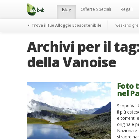
Menu
Salta
al
Offerte Speciali
Regali
Blog
contenuto
Trova il tuo Alloggio Ecosostenibile
weekend gre
Archivi per il tag
della Vanoise
Foto t
nel P
Scopri Val 
il più este
e torrenti 
originale p
Nazionale 
straordinar