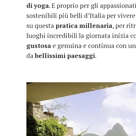
di
yoga
. E proprio per gli appassionat
sostenibili più belli d’Italia per viver
su questa
pratica
millenaria
, per ri
luoghi incredibili la giornata inizia c
gustosa
e genuina e continua con una
da
bellissimi
paesaggi
.