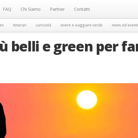
FAQ
Chi Siamo
Partner
Contatti
en
itinerari
curiosità
vivere e viaggiare verde
news ed eventi
iù belli e green per fa