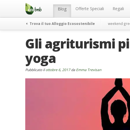
Menu
Salta
al
Offerte Speciali
Regali
Blog
contenuto
Trova il tuo Alloggio Ecosostenibile
weekend gre
Gli agriturismi p
yoga
Pubblicato il
ottobre 6, 2017
da
Emma Trevisan