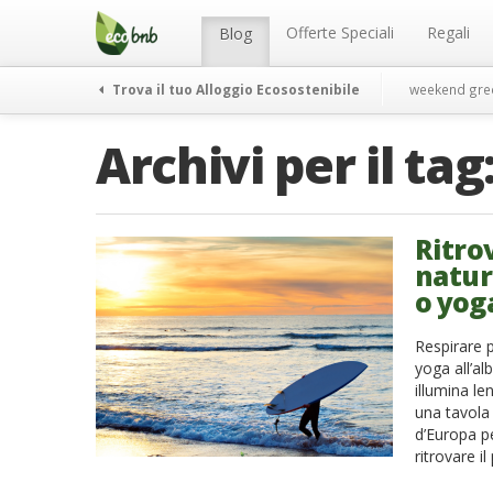
Menu
Salta
al
Offerte Speciali
Regali
Blog
contenuto
Trova il tuo Alloggio Ecosostenibile
weekend gre
Archivi per il tag
Ritrov
natura
o yog
Respirare 
yoga all’al
illumina le
una tavola 
d’Europa p
ritrovare il