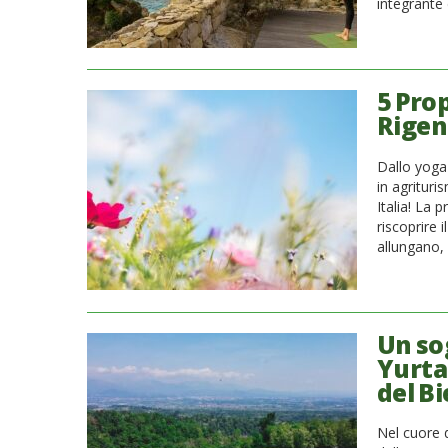
integrante 
5 Pro
Rigen
Dallo yoga 
in agrituri
Italia! La 
riscoprire 
allungano, 
Un so
Yurta
del Bi
Nel cuore d