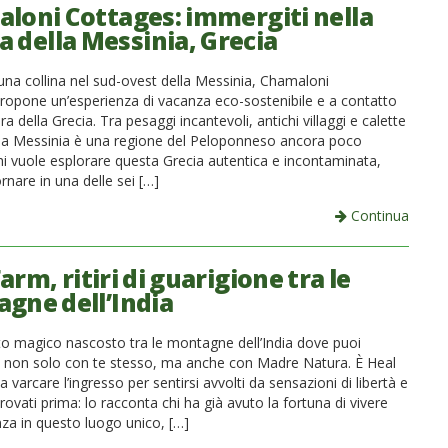
loni Cottages: immergiti nella
a della Messinia, Grecia
una collina nel sud-ovest della Messinia, Chamaloni
ropone un’esperienza di vacanza eco-sostenibile e a contatto
ra della Grecia. Tra pesaggi incantevoli, antichi villaggi e calette
la Messinia è una regione del Peloponneso ancora poco
Chi vuole esplorare questa Grecia autentica e incontaminata,
nare in una delle sei […]
Continua
arm, ritiri di guarigione tra le
gne dell’India
to magico nascosto tra le montagne dell’India dove puoi
i non solo con te stesso, ma anche con Madre Natura. È Heal
 varcare l’ingresso per sentirsi avvolti da sensazioni di libertà e
ovati prima: lo racconta chi ha già avuto la fortuna di vivere
nza in questo luogo unico, […]