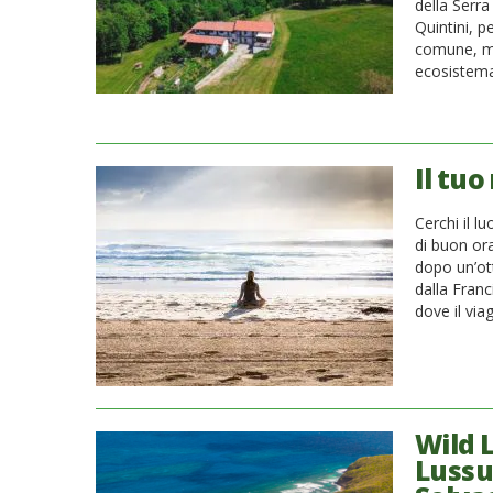
della Serr
Quintini, p
comune, ma
ecosistema 
Il tuo
Cerchi il 
di buon ora
dopo un’ott
dalla Franc
dove il via
Wild 
Lussu