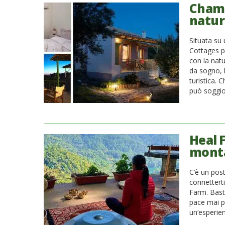
Chama
natur
Situata su 
Cottages p
con la natu
da sogno, 
turistica. 
può soggior
Heal F
monta
C’è un pos
connettert
Farm. Basta
pace mai pr
un‘esperie