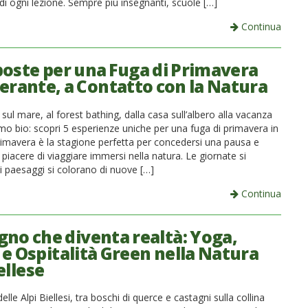
di ogni lezione. Sempre più insegnanti, scuole […]
Continua
poste per una Fuga di Primavera
erante, a Contatto con la Natura
sul mare, al forest bathing, dalla casa sull’albero alla vacanza
smo bio: scopri 5 esperienze uniche per una fuga di primavera in
primavera è la stagione perfetta per concedersi una pausa e
il piacere di viaggiare immersi nella natura. Le giornate si
i paesaggi si colorano di nuove […]
Continua
gno che diventa realtà: Yoga,
 e Ospitalità Green nella Natura
ellese
elle Alpi Biellesi, tra boschi di querce e castagni sulla collina