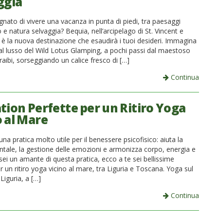
ggia
nato di vivere una vacanza in punta di piedi, tra paesaggi
e natura selvaggia? Bequia, nell’arcipelago di St. Vincent e
 è la nuova destinazione che esaudirà i tuoi desideri. Immagina
 al lusso del Wild Lotus Glamping, a pochi passi dal maestoso
aibi, sorseggiando un calice fresco di […]
Continua
ation Perfette per un Ritiro Yoga
o al Mare
na pratica molto utile per il benessere psicofisico: aiuta la
entale, la gestione delle emozioni e armonizza corpo, energia e
ei un amante di questa pratica, ecco a te sei bellissime
r un ritiro yoga vicino al mare, tra Liguria e Toscana. Yoga sul
Liguria, a […]
Continua