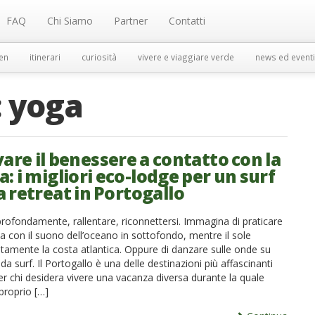
FAQ
Chi Siamo
Partner
Contatti
en
itinerari
curiosità
vivere e viaggiare verde
news ed eventi
:
yoga
are il benessere a contatto con la
: i migliori eco-lodge per un surf
a retreat in Portogallo
profondamente, rallentare, riconnettersi. Immagina di praticare
ba con il suono dell’oceano in sottofondo, mentre il sole
ntamente la costa atlantica. Oppure di danzare sulle onde su
da surf. Il Portogallo è una delle destinazioni più affascinanti
er chi desidera vivere una vacanza diversa durante la quale
 proprio […]