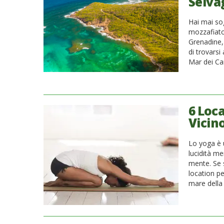
Selva
Hai mai sog
mozzafiato 
Grenadine,
di trovarsi
Mar dei Car
6 Loc
Vicin
Lo yoga è u
lucidità m
mente. Se s
location pe
mare della 