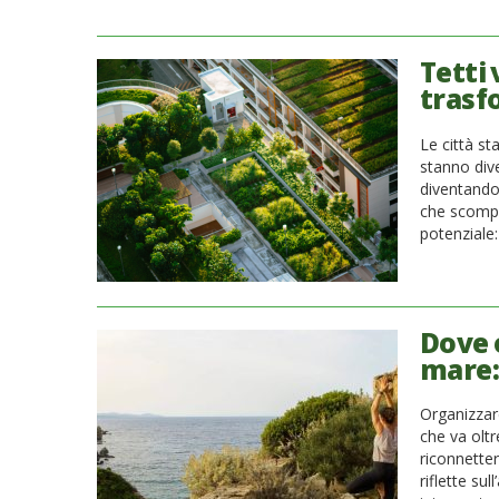
Tetti 
trasfo
Le città st
stanno div
diventando 
che scompa
potenziale: 
Dove 
mare: 
Organizzare
che va oltr
riconnetter
riflette su