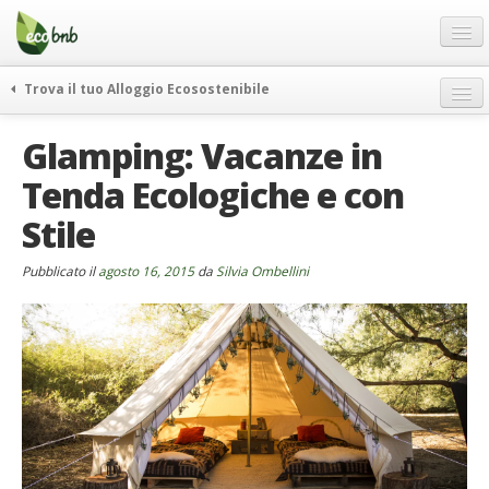
Menu
Salta
al
contenuto
Blog
Trova il tuo Alloggio Ecosostenibile
Offerte Speciali
weekend green
Glamping: Vacanze in
Regali
itinerari
Tenda Ecologiche e con
FAQ
curiosità
Stile
vivere e viaggiare verde
Chi Siamo
news ed eventi
Partner
Pubblicato il
agosto 16, 2015
da
Silvia Ombellini
ecohotel
Contatti
rassegna stampa
Italiano
German
English
Spanish