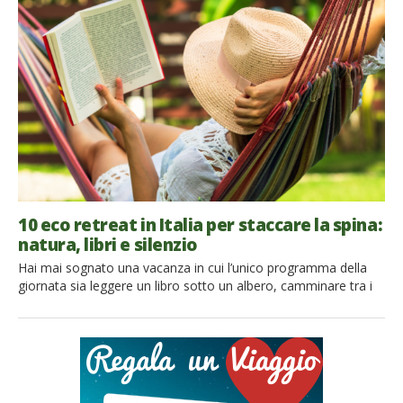
non ha mai sognato di dormire in una vera casa sull’albero alzi
la mano. Svegliarsi tra i rami di una grande quercia o nel verde
[…]
10 eco retreat in Italia per staccare la spina:
natura, libri e silenzio
Hai mai sognato una vacanza in cui l’unico programma della
giornata sia leggere un libro sotto un albero, camminare tra i
boschi e ritrovare il piacere della lentezza? In un mondo in cui
siamo sempre connessi e impegnati, concedersi qualche
giorno immersi nella natura può diventare un piccolo gesto
rivoluzionario. Un eco retreat è proprio […]