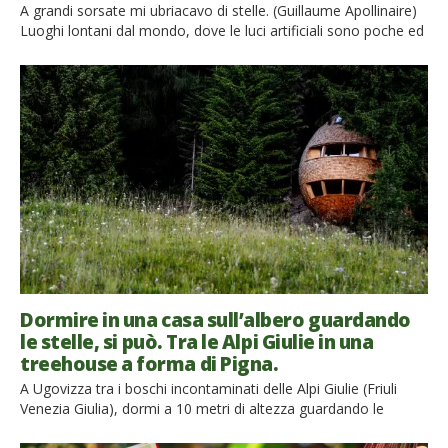
A grandi sorsate mi ubriacavo di stelle. (Guillaume Apollinaire)
Luoghi lontani dal mondo, dove le luci artificiali sono poche ed
è più semplice sognare: ti proponiamo 10 location magiche
dove potrai vivere una vacanza sostenibile, ammirando le
stelle come mai prima d’ora. Ho sempre amato guardare le
stelle. Vi potrei raccontare di serate estive trascorse […]
Dormire in una casa sull’albero guardando
le stelle, si può. Tra le Alpi Giulie in una
treehouse a forma di Pigna.
A Ugovizza tra i boschi incontaminati delle Alpi Giulie (Friuli
Venezia Giulia), dormi a 10 metri di altezza guardando le
stelle, in una spettacolare casa sull’albero a forma di pigna. Chi