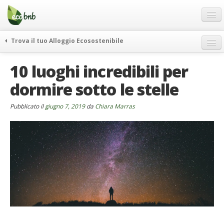
Menu
Salta
al
contenuto
Blog
Trova il tuo Alloggio Ecosostenibile
Offerte Speciali
weekend green
10 luoghi incredibili per
Regali
itinerari
dormire sotto le stelle
FAQ
curiosità
vivere e viaggiare verde
Chi Siamo
Pubblicato il
giugno 7, 2019
da
Chiara Marras
news ed eventi
Partner
ecohotel
Contatti
rassegna stampa
Italiano
German
English
Spanish