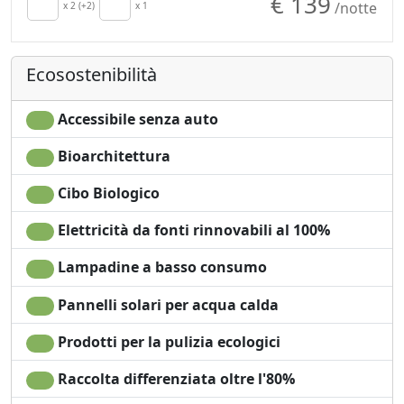
€ 139
/notte
Cucina
x 2 (+2)
x 1
Doccia
Angolo cottura
Shampoo plastic-free,
Terrazza
no monodose
Ecosostenibilità
Asciugamani
Giardino
Lenzuola
Vista Montagna
Armadio o
Vista giardino
Accessibile senza auto
Guardaroba
Vista panoramica
Bioarchitettura
Scrivania
Ingresso
Divano
indipendente
Cibo Biologico
Tavolo da pranzo
Elettricità da fonti rinnovabili al 100%
Lampadine a basso consumo
Pannelli solari per acqua calda
Prodotti per la pulizia ecologici
Raccolta differenziata oltre l'80%