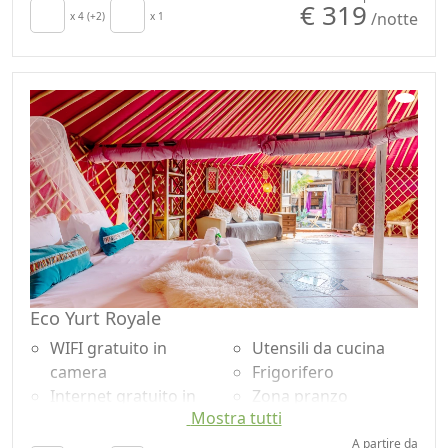
€ 319
/notte
Terrazza
x 4 (+2)
x 1
Vista Montagna
Patio
Vista giardino
Lenzuola
Ingresso
Tavolo da pranzo
indipendente
Eco Yurt Royale
WIFI gratuito in
Utensili da cucina
camera
Frigorifero
Internet gratuito in
Zona pranzo
Mostra tutti
camera
all'aperto
Cucina
Barbecue
A partire da