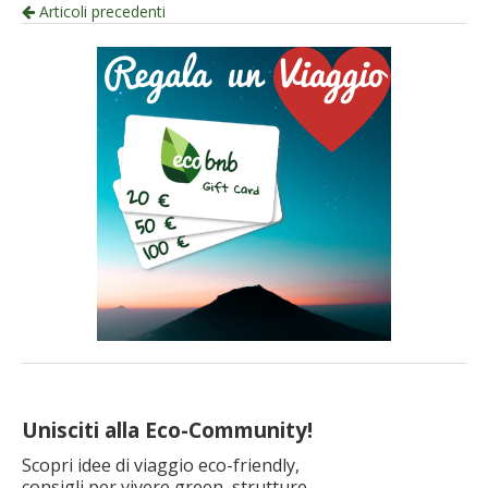
Navigazione
Articoli precedenti
per
articolo
Unisciti alla Eco-Community!
Scopri idee di viaggio eco-friendly,
consigli per vivere green, strutture