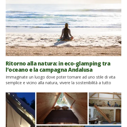
migliori glamping ecologici del mondo: […]
Ritorno alla natura: in eco-glamping tra
l’oceano e la campagna Andalusa
Immaginate un luogo dove poter tornare ad uno stile di vita
semplice e vicino alla natura, vivere la sostenibilità a tutto
tondo e sperimentaere i benefici del digital detox. Vicino a
Tarifa, nel sud della Spagna, tra la campagna dell’Andalusia e il
mare, c’è un fantastico eco-glamping dove potrai farti
coccolare dal suono dell’oceano, rigenerarti e scoprire la
bellezza […]