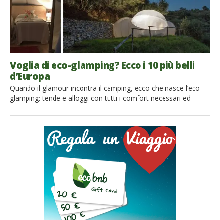
Voglia di eco-glamping? Ecco i 10 più belli
d’Europa
Quando il glamour incontra il camping, ecco che nasce l’eco-
glamping: tende e alloggi con tutti i comfort necessari ed
anche un tocco di lusso. Un nuovo modo di viaggiare che sta
conquistando proprio tutta l’Europa. Vi avevamo già parlato
degli eco-glamping più belli al mondo ed anche degli eco-
glamping più affascinanti in Italia. È ora di […]