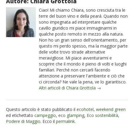
Autore: Chiara Grottola
Ciao! Mi chiamo Chiara, sono cresciuta tra le
terre del buon vino e della peará. Quando non
sono impegnata ad interpretare qualche
cavillo giuridico mi piace immaginarmi in
qualche posto remoto in mezzo alla natura.
Non ho un gran senso dell'orientamento, per
questo mi perdo spesso, ma la maggior parte
delle volte trovo strade alternative
meravigliose. Mi piace avventurarmi e
scoprire che il mondo è pieno di volti e luoghi
familiari. Perché non cercarli facendo
attenzione a preservare l'ambiente e ciò che
ci circonda? Ne vale la pena, ve lo garantisco.
Altri articoli di Chiara Grottola →
Questo articolo è stato pubblicato il
ecohotel
,
weekend green
ed etichettato
campeggio
,
eco glamping
,
Eco sostenibilità
,
Podere di Maggio
. Ecco il
permalink
.