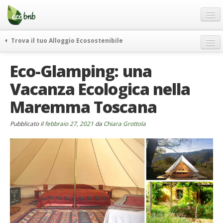
Menu
Salta
al
contenuto
Blog
Trova il tuo Alloggio Ecosostenibile
Offerte Speciali
weekend green
Eco-Glamping: una
Regali
itinerari
Vacanza Ecologica nella
FAQ
curiosità
Maremma Toscana
vivere e viaggiare verde
Chi Siamo
news ed eventi
Partner
Pubblicato il
febbraio 27, 2021
da
Chiara Grottola
ecohotel
Contatti
rassegna stampa
Italiano
German
English
Spanish