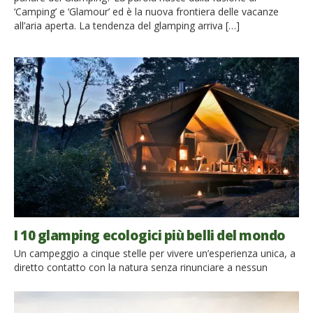
‘Camping’ e ‘Glamour’ ed è la nuova frontiera delle vacanze
all’aria aperta. La tendenza del glamping arriva […]
I 10 glamping ecologici più belli del mondo
Un campeggio a cinque stelle per vivere un’esperienza unica, a
diretto contatto con la natura senza rinunciare a nessun
comfort: è la moda del momento del turismo, un nuovo modo
di trascorrere le vacanze tra stile e autenticità. È il Glamping, la
vacanza di lusso all’aria aperta! Siamo partiti alla ricerca dei