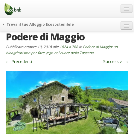
Menu
Salta
al
contenuto
Blog
Trova il tuo Alloggio Ecosostenibile
Offerte Speciali
Podere di Maggio
weekend green
Regali
itinerari
Pubblicato
ottobre 19, 2018
alle
1024 × 768
in
Podere di Maggio: un
FAQ
curiosità
bioagriturismo per fare yoga nel cuore della Toscana
←
Precedenti
Successivi
→
vivere e viaggiare verde
Chi Siamo
news ed eventi
Partner
ecohotel
Contatti
rassegna stampa
Italiano
German
English
Spanish