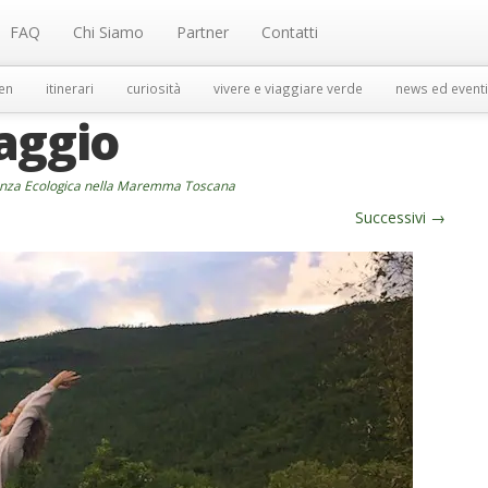
FAQ
Chi Siamo
Partner
Contatti
en
itinerari
curiosità
vivere e viaggiare verde
news ed eventi
aggio
anza Ecologica nella Maremma Toscana
Successivi
→