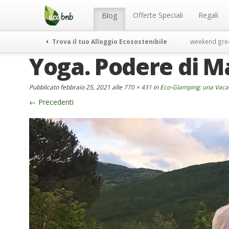
Menu
Salta
al
Offerte Speciali
Regali
Blog
contenuto
Trova il tuo Alloggio Ecosostenibile
weekend gre
Yoga. Podere di M
Pubblicato
febbraio 25, 2021
alle
770 × 431
in
Eco-Glamping: una Vac
←
Precedenti