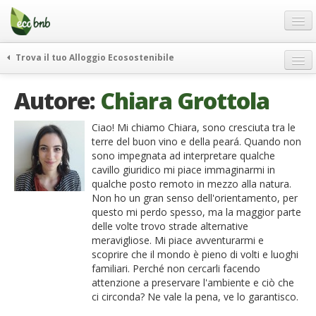
Menu
Salta
al
contenuto
Blog
Trova il tuo Alloggio Ecosostenibile
Offerte Speciali
weekend green
Autore:
Chiara Grottola
Regali
itinerari
FAQ
curiosità
Ciao! Mi chiamo Chiara, sono cresciuta tra le
terre del buon vino e della peará. Quando non
vivere e viaggiare verde
Chi Siamo
sono impegnata ad interpretare qualche
news ed eventi
cavillo giuridico mi piace immaginarmi in
Partner
qualche posto remoto in mezzo alla natura.
ecohotel
Non ho un gran senso dell'orientamento, per
Contatti
rassegna stampa
questo mi perdo spesso, ma la maggior parte
delle volte trovo strade alternative
Italiano
meravigliose. Mi piace avventurarmi e
German
scoprire che il mondo è pieno di volti e luoghi
familiari. Perché non cercarli facendo
English
attenzione a preservare l'ambiente e ciò che
ci circonda? Ne vale la pena, ve lo garantisco.
Spanish