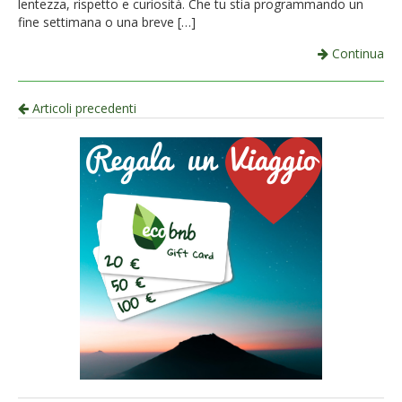
lentezza, rispetto e curiosità. Che tu stia programmando un
fine settimana o una breve […]
Continua
Navigazione
Articoli precedenti
per
articolo