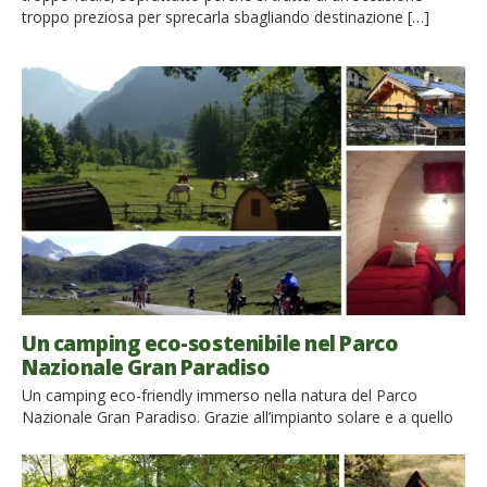
troppo preziosa per sprecarla sbagliando destinazione […]
Un camping eco-sostenibile nel Parco
Nazionale Gran Paradiso
Un camping eco-friendly immerso nella natura del Parco
Nazionale Gran Paradiso. Grazie all’impianto solare e a quello
fotovoltaico il campeggio evita ogni anno quasi 10 tonnellate
di CO2. Oltre alle sistemazioni classiche (tenda e piazzole) c’è
anche il glamping, con la possibilità di soggiornare in