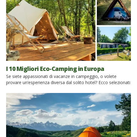
romantiche casette di legno. Abbiamo intervistato
Danilo Chabod, gestore del campeggio Casa Bianca. Energia
da fonti rinnovabili al 100%, cibo biologico […]
I 10 Migliori Eco-Camping in Europa
Se siete appassionati di vacanze in campeggio, o volete
provare un’esperienza diversa dal solito hotel? Ecco selezionati
per voi 10 tra i migliori Eco-camping in Europa! Per voi
campeggiatori esperti e amanti delle vacanze open air,
abbiamo scelto 10 camping eco-sostenibili per una camping
experience nuova e innovativa. Per chi volesse invece
addentrarsi nel mondo […]