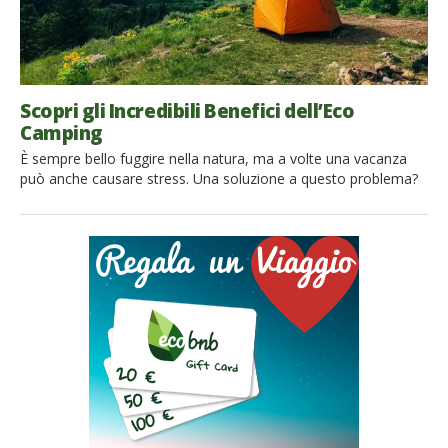
Scopri gli Incredibili Benefici dell’Eco
Camping
È sempre bello fuggire nella natura, ma a volte una vacanza
può anche causare stress. Una soluzione a questo problema?
L’eco camping. Scopriamo i motivi principali per cui questa
forma green di campeggio si rivela essere un’opzione migliore
delle altre. 1. Risparmiare soldi Tutti noi cerchiamo di trarre più
piacere possibile dalla vita. Scegliendo di partire […]