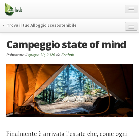
Menu
Salta
al
contenuto
Blog
Trova il tuo Alloggio Ecosostenibile
Offerte Speciali
weekend green
Campeggio state of mind
Regali
itinerari
FAQ
curiosità
Pubblicato il
giugno 30, 2026
da
Ecobnb
vivere e viaggiare verde
Chi Siamo
news ed eventi
Partner
ecohotel
Contatti
rassegna stampa
Italiano
German
English
Finalmente è arrivata l’estate che, come ogni
Spanish