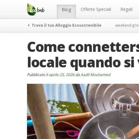
Menu
Salta
al
Offerte Speciali
Regali
Blog
contenuto
Trova il tuo Alloggio Ecosostenibile
weekend gre
Come connetters
locale quando si
Pubblicato il
aprile 25, 2026
da
Aadil Mouhamed