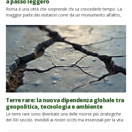
a passo leggero
Roma è una città che sorprende chi sa concederle tempo. La
maggior parte dei visitatori corre da un monumento all’altro,
inseguendo una lista infinita di luoghi da fotografare. Eppure
basta allontanarsi di poche strade dagli itinerari più battuti per
scoprire un’altra capitale: una Roma fatta di cortili silenziosi,
mercati storici, botteghe artigiane, giardini nascosti e […]
Terre rare: la nuova dipendenza globale tra
geopolitica, tecnologia e ambiente
Le terre rare sono diventate una delle risorse più strategiche
del XXI secolo. Invisibili ai nostri occhi ma essenziali per la vita
digitale moderna, alimentano smartphone, intelligenza
artificiale, auto elettriche, turbine eoliche e sistemi di difesa