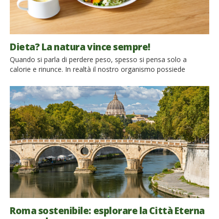
Dieta? La natura vince sempre!
Quando si parla di perdere peso, spesso si pensa solo a
calorie e rinunce. In realtà il nostro organismo possiede
sofisticati meccanismi naturali che regolano il senso di fame e
di sazietà. Alcuni alimenti, soprattutto quelli vegetali, ricchi di
fibre e poco trasformati, possono favorire questi processi e
aiutarci a mangiare in modo più equilibrato. […]
Roma sostenibile: esplorare la Città Eterna