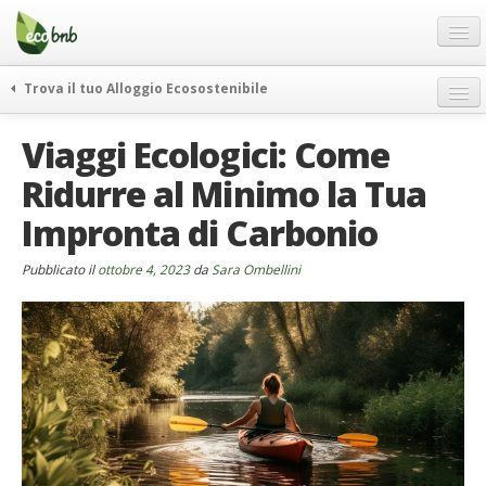
Menu
Salta
al
contenuto
Blog
Trova il tuo Alloggio Ecosostenibile
Offerte Speciali
weekend green
Viaggi Ecologici: Come
Regali
itinerari
Ridurre al Minimo la Tua
FAQ
curiosità
Impronta di Carbonio
vivere e viaggiare verde
Chi Siamo
news ed eventi
Partner
Pubblicato il
ottobre 4, 2023
da
Sara Ombellini
ecohotel
Contatti
rassegna stampa
Italiano
German
English
Spanish