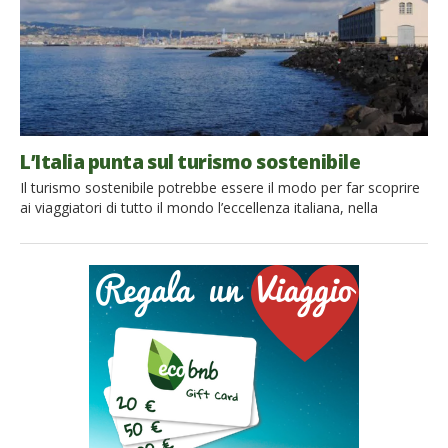
L’Italia punta sul turismo sostenibile
Il turismo sostenibile potrebbe essere il modo per far scoprire
ai viaggiatori di tutto il mondo l’eccellenza italiana, nella
cultura, nell’arte, nei paesaggi e nel cibo. Basti pensare ai
chilometri di percorsi ferroviari abbandonati che potrebbero
essere recuperati, per una riscoperta lenta di angoli meno noti
delle nostre regioni. Oppure agli itinerari dolci che potrebbero
condurre i cicloturisti […]