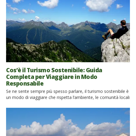
necessità di riconciliare la crescita economica e lo sviluppo
sostenibile porta anche ad una dimensione più etica del
turismo. A […]
Cos’è il Turismo Sostenibile: Guida
Completa per Viaggiare in Modo
Responsabile
Se ne sente sempre più spesso parlare, il turismo sostenibile è
un modo di viaggiare che rispetta l’ambiente, le comunità locali
e le economie dei territori. Non significa rinunciare al piacere
del viaggio, ma scegliere esperienze più consapevoli, capaci di
generare benefici duraturi per i luoghi che visitiamo. In questa
guida completa scoprirai che cos’è […]