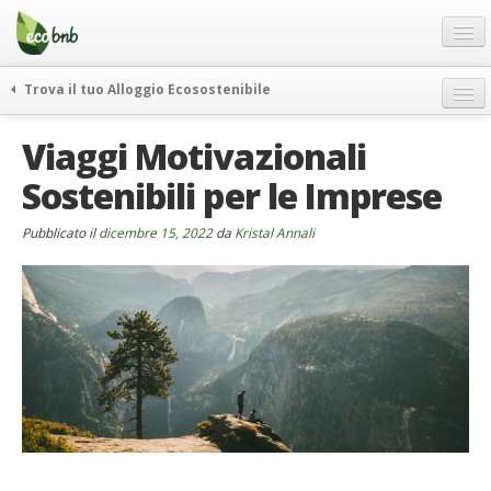
Menu
Salta
al
contenuto
Blog
Trova il tuo Alloggio Ecosostenibile
Offerte Speciali
weekend green
Viaggi Motivazionali
Regali
itinerari
Sostenibili per le Imprese
FAQ
curiosità
vivere e viaggiare verde
Chi Siamo
Pubblicato il
dicembre 15, 2022
da
Kristal Annali
news ed eventi
Partner
ecohotel
Contatti
rassegna stampa
Italiano
German
English
Spanish