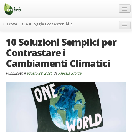
Menu
Salta
al
contenuto
Blog
Trova il tuo Alloggio Ecosostenibile
Offerte Speciali
weekend green
10 Soluzioni Semplici per
Regali
itinerari
Contrastare i
FAQ
curiosità
Cambiamenti Climatici
vivere e viaggiare verde
Chi Siamo
news ed eventi
Partner
Pubblicato il
agosto 29, 2021
da
Alessia Sforza
ecohotel
Contatti
rassegna stampa
Italiano
German
English
Spanish