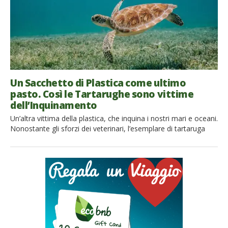
Un Sacchetto di Plastica come ultimo
pasto. Così le Tartarughe sono vittime
dell’Inquinamento
Un’altra vittima della plastica, che inquina i nostri mari e oceani.
Nonostante gli sforzi dei veterinari, l’esemplare di tartaruga
Caretta Caretta salvata lungo il litorale di Muravera (Sardegna)
da un bimbo di nome Gabriele non ce l’ha
fatta. Sfortunatamente, questo è solo uno degli innumerevoli
casi di morte di questi bellissimi animali marini. Plastica,
killer silenzioso dei mari […]