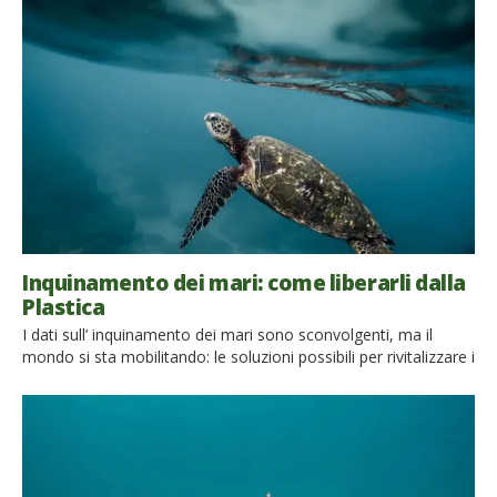
nostra vita ma ci ha insegnato quanto la sopravvivenza della
nostra specie dipenda dalla natura. Un recentissimo studio,
pubblicato sulla rivista scientifica Frontiers in Veterinary
Science conferma la relazione […]
Inquinamento dei mari: come liberarli dalla
Plastica
I dati sull’ inquinamento dei mari sono sconvolgenti, ma il
mondo si sta mobilitando: le soluzioni possibili per rivitalizzare i
mari e liberarli dalla plastica si stanno moltiplicando.
Scopriamole insieme! La plastica è oggi tra i più diffusi
inquinanti dell’ambiente. Il mare in particolar modo sta vivendo
una situazione piuttosto critica: il fenomeno delle isole di […]