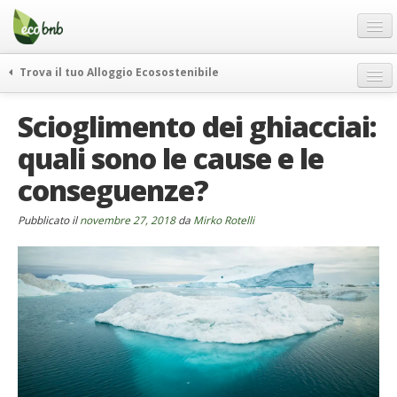
Menu
Salta
al
contenuto
Blog
Trova il tuo Alloggio Ecosostenibile
Offerte Speciali
weekend green
Scioglimento dei ghiacciai:
Regali
itinerari
quali sono le cause e le
FAQ
curiosità
conseguenze?
vivere e viaggiare verde
Chi Siamo
news ed eventi
Partner
Pubblicato il
novembre 27, 2018
da
Mirko Rotelli
ecohotel
Contatti
rassegna stampa
Italiano
German
English
Spanish