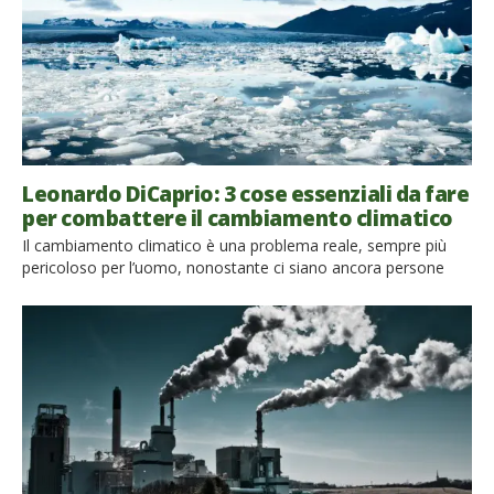
Leonardo DiCaprio: 3 cose essenziali da fare
per combattere il cambiamento climatico
Il cambiamento climatico è una problema reale, sempre più
pericoloso per l’uomo, nonostante ci siano ancora persone
che ne dubitano. Il solo aumento di due gradi della
temperatura media del Pianeta può infatti causare problemi
enormi per le persone. E si prevede un aumento di
temperatura di 3,2 gradi entro la fine del secolo. Vi siete chiesti
cosa ciascuno […]