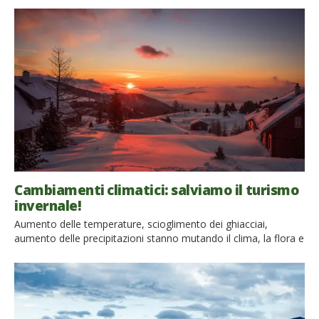
Cambiamenti climatici: salviamo il turismo
invernale!
Aumento delle temperature, scioglimento dei ghiacciai,
aumento delle precipitazioni stanno mutando il clima, la flora e
la fauna delle Alpi. Ma non solo. Anche il turismo invernale è
destinato a cambiare. Parola della scienza. Per gli amanti del
turismo invernale, dello scii, dello snow e della neve, ahimè
ecco una cattiva notizia! Secondo il “Rapporto Clima” del
Centro […]