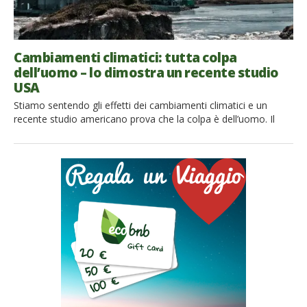
Cambiamenti climatici: tutta colpa
dell’uomo – lo dimostra un recente studio
USA
Stiamo sentendo gli effetti dei cambiamenti climatici e un
recente studio americano prova che la colpa è dell’uomo. Il
nuovo report lancia l’allarme Negli ultimi 40 anni si è registrato
un aumento della frequenza delle ondate di caldo, sono
aumentate le piogge devastanti e altri eventi di maltempo
estremi. Un nuovo studio prodotto dagli scienziati di 13 […]