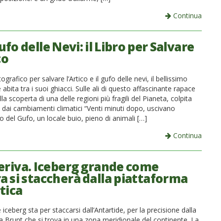
Continua
fo delle Nevi: il Libro per Salvare
co
ografico per salvare l’Artico e il gufo delle nevi, il bellissimo
e abita tra i suoi ghiacci. Sulle ali di questo affascinante rapace
la scoperta di una delle regioni più fragili del Pianeta, colpita
dai cambiamenti climatici “Venti minuti dopo, uscivano
o del Gufo, un locale buio, pieno di animali […]
Continua
deriva. Iceberg grande come
a si staccherà dalla piattaforma
tica
ceberg sta per staccarsi dall’Antartide, per la precisione dalla
a Brunt che si trova in una zona meridionale del continente. La