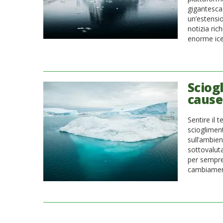
gigantesca 
un’estensio
notizia ric
enorme ice
Sciogl
cause
Sentire il 
sciogliment
sull’ambie
sottovalut
per sempre 
cambiament