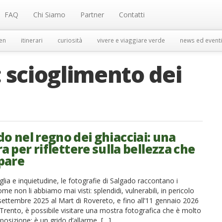
FAQ
Chi Siamo
Partner
Contatti
en
itinerari
curiosità
vivere e viaggiare verde
news ed eventi
:
scioglimento dei
o nel regno dei ghiacciai: una
 per riflettere sulla bellezza che
pare
lia e inquietudine, le fotografie di Salgado raccontano i
ome non li abbiamo mai visti: splendidi, vulnerabili, in pericolo
 settembre 2025 al Mart di Rovereto, e fino all’11 gennaio 2026
Trento, è possibile visitare una mostra fotografica che è molto
sposizione: è un grido d’allarme, […]