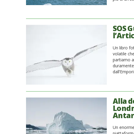
SOS Gu
l’Arti
Un libro fot
volatile ch
partiamo al
duramente 
dall’Empori
Alla 
Londr
Antar
Un enorme i
piattaform