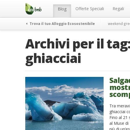
Menu
Salta
al
Offerte Speciali
Regali
Blog
contenuto
Trova il tuo Alloggio Ecosostenibile
weekend gre
Archivi per il tag
ghiacciai
Salgad
mostra
scom
Tra meravig
ghiacciai c
Fino al 21
al Muse di 
più di un’e