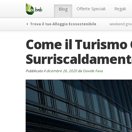
Menu
Salta
al
Offerte Speciali
Regali
Blog
contenuto
Trova il tuo Alloggio Ecosostenibile
weekend gre
Come il Turismo 
Surriscaldament
Pubblicato il
dicembre 26, 2020
da
Davide Fava