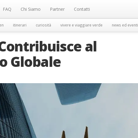
FAQ
Chi Siamo
Partner
Contatti
en
itinerari
curiosità
vivere e viaggiare verde
news ed eventi
Contribuisce al
o Globale