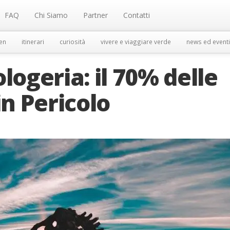
FAQ
Chi Siamo
Partner
Contatti
en
itinerari
curiosità
vivere e viaggiare verde
news ed eventi
logeria: il 70% delle
in Pericolo