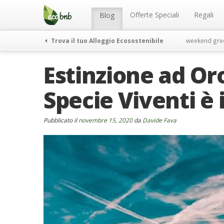
Menu
Salta
al
Offerte Speciali
Regali
Blog
contenuto
Trova il tuo Alloggio Ecosostenibile
weekend gre
Estinzione ad Oro
Specie Viventi è 
Pubblicato il
novembre 15, 2020
da
Davide Fava