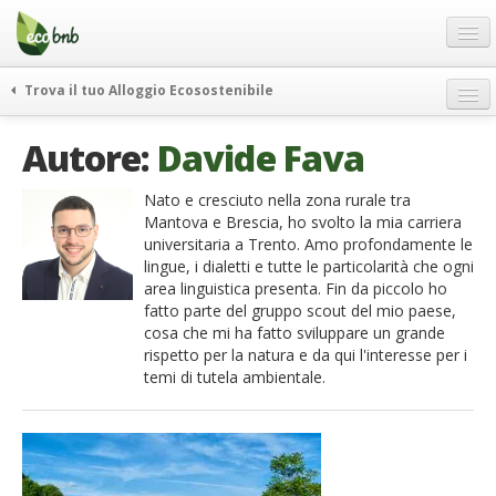
Menu
Salta
al
contenuto
Blog
Trova il tuo Alloggio Ecosostenibile
Offerte Speciali
weekend green
Autore:
Davide Fava
Regali
itinerari
FAQ
curiosità
Nato e cresciuto nella zona rurale tra
Mantova e Brescia, ho svolto la mia carriera
vivere e viaggiare verde
Chi Siamo
universitaria a Trento. Amo profondamente le
news ed eventi
lingue, i dialetti e tutte le particolarità che ogni
Partner
area linguistica presenta. Fin da piccolo ho
ecohotel
fatto parte del gruppo scout del mio paese,
Contatti
rassegna stampa
cosa che mi ha fatto sviluppare un grande
rispetto per la natura e da qui l'interesse per i
Italiano
temi di tutela ambientale.
German
English
Spanish