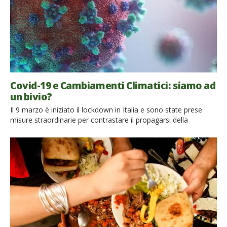
Covid-19 e Cambiamenti Climatici: siamo ad
un bivio?
Il 9 marzo è iniziato il lockdown in Italia e sono state prese
misure straordinarie per contrastare il propagarsi della
pandemia di Covid-19. Nel giro di qualche settimana la natura
ci ha mostrato la sua forza, tornando ad invadere il territorio e
facendoci capire che impatto abbiamo sul pianeta. Ma ora
siamo ad un bivio: […]