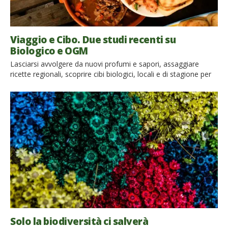
Viaggio e Cibo. Due studi recenti su
Biologico e OGM
Lasciarsi avvolgere da nuovi profumi e sapori, assaggiare
ricette regionali, scoprire cibi biologici, locali e di stagione per
molti di noi è davvero sinonimo di vacanza. Un recente
sondaggio, lanciato tra gli utenti della nostra community, ha
rivelato che il cibo biologico è uno degli aspetti importanti delle
nostre vacanze: il 65% apprezza quando viene […]
Solo la biodiversità ci salverà