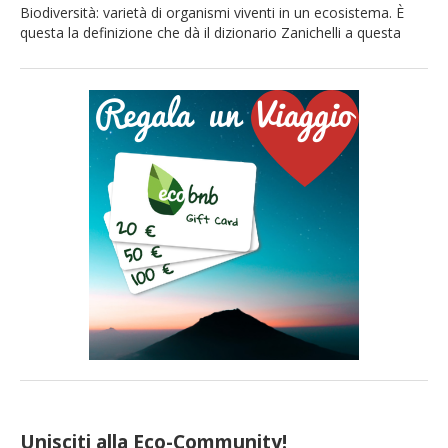
Biodiversità: varietà di organismi viventi in un ecosistema. È
questa la definizione che dà il dizionario Zanichelli a questa
parola che tutti conosciamo e spesso usiamo. Ma sappiamo
davvero il suo profondo significato e la sua vitale importanza
per il Pianeta? Questo termine relativamente recente (fu usato
per la prima volta nel 1986) indica l’equilibrio […]
Unisciti alla Eco-Community!