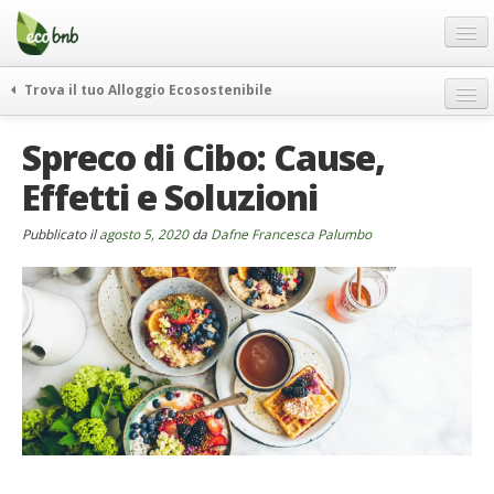
Menu
Salta
al
contenuto
Blog
Trova il tuo Alloggio Ecosostenibile
Offerte Speciali
weekend green
Spreco di Cibo: Cause,
Regali
itinerari
Effetti e Soluzioni
FAQ
curiosità
vivere e viaggiare verde
Chi Siamo
Pubblicato il
agosto 5, 2020
da
Dafne Francesca Palumbo
news ed eventi
Partner
ecohotel
Contatti
rassegna stampa
Italiano
German
English
Spanish