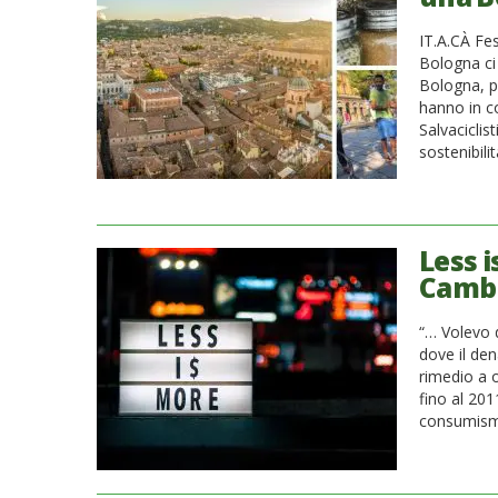
IT.A.CÀ Fes
Bologna ci 
Bologna, pe
hanno in c
Salvaciclis
sostenibili
Less 
Cambia
“… Volevo 
dove il de
rimedio a 
fino al 20
consumismo