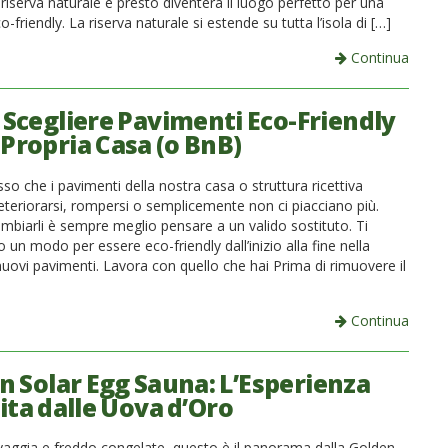
riserva naturale e presto diventerà il luogo perfetto per una
-friendly. La riserva naturale si estende su tutta l’isola di […]
Continua
Scegliere Pavimenti Eco-Friendly
 Propria Casa (o BnB)
so che i pavimenti della nostra casa o struttura ricettiva
teriorarsi, rompersi o semplicemente non ci piacciano più.
ambiarli è sempre meglio pensare a un valido sostituto. Ti
un modo per essere eco-friendly dall’inizio alla fine nella
nuovi pavimenti. Lavora con quello che hai Prima di rimuovere il
Continua
n Solar Egg Sauna: L’Esperienza
ita dalle Uova d’Oro
vaggia e freddo congelate, questo è il panorama dalla Golden