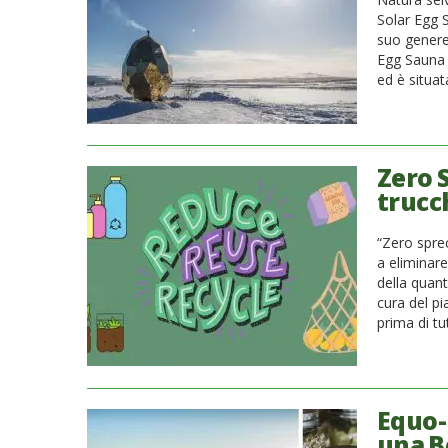
Solar Egg 
suo genere 
Egg Sauna 
ed è situat
Zero S
trucch
“Zero sprec
a eliminare
della quant
cura del pi
prima di tu
Equo-B
una B