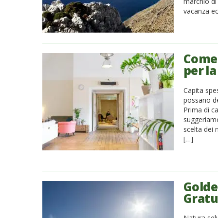
marchio di 
vacanza eco
Come 
per la
Capita spes
possano de
Prima di c
suggeriamo 
scelta dei 
[…]
Golde
Gratu
Natura sel