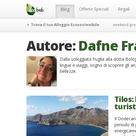
Menu
Salta
al
Offerte Speciali
Regali
Blog
contenuto
Trova il tuo Alloggio Ecosostenibile
weekend gre
Autore:
Dafne F
Dalla soleggiata Puglia alla dotta Bolo
lingue e viaggi, sogno di scoprire gli an
bellezze.
Tilos:
turis
Il Dodecane
periodo di
energicamen