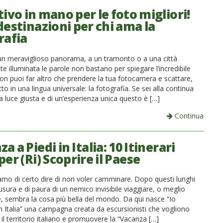
ivo in mano per le foto migliori!
destinazioni per chi ama la
rafia
un meraviglioso panorama, a un tramonto o a una città
te illuminata le parole non bastano per spiegare l’incredibile
on puoi far altro che prendere la tua fotocamera e scattare,
tto in una lingua universale: la fotografia. Se sei alla continua
la luce giusta e di un’esperienza unica questo è […]
Continua
a a Piedi in Italia: 10 Itinerari
per (Ri) Scoprire il Paese
mo di certo dire di non voler camminare. Dopo questi lunghi
usura e di paura di un nemico invisibile viaggiare, o meglio
 sembra la cosa più bella del mondo. Da qui nasce “Io
 Italia” una campagna creata da escursionisti che vogliono
 il territorio italiano e promuovere la “Vacanza […]