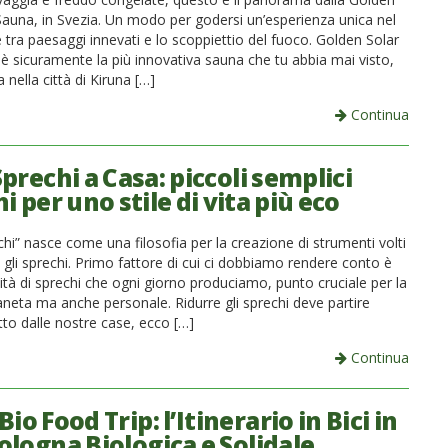
Sauna, in Svezia. Un modo per godersi un’esperienza unica nel
tra paesaggi innevati e lo scoppiettio del fuoco. Golden Solar
è sicuramente la più innovativa sauna che tu abbia mai visto,
a nella città di Kiruna […]
Continua
prechi a Casa: piccoli semplici
i per uno stile di vita più eco
hi” nasce come una filosofia per la creazione di strumenti volti
 gli sprechi. Primo fattore di cui ci dobbiamo rendere conto è
ità di sprechi che ogni giorno produciamo, punto cruciale per la
aneta ma anche personale. Ridurre gli sprechi deve partire
tto dalle nostre case, ecco […]
Continua
io Food Trip: l’Itinerario in Bici in
ologna Biologica e Solidale