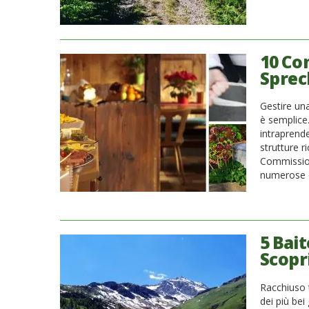
10 Con
Sprec
Gestire una
è semplice.
intraprender
strutture r
Commissione
numerose e
5 Bait
Scopri
Racchiuso 
dei più bei 