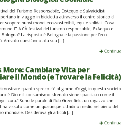
tival del Turismo Responsabile, ExAequo e Salvaiciclisti
portano in viaggio in bicicletta attraverso il centro storico di
r scoprire nuovi mondi eco-sostenibili, equi e solidali. Cosa
omune IT.A.CÀ festival del turismo responsabile, ExAequo e
ti Bologna? La risposta è Bologna e la passione per l’eco-
tà. Arrivato quest’anno alla sua […]
Continua
is More: Cambiare Vita per
re il Mondo (e Trovare la Felicità)
dimostrare quanto spreco c’è al giorno d’oggi, in questa società
naro è Dio e il consumismo sfrenato viene spacciato come il
ogni cura.” Sono le parole di Rob Greenfield, un ragazzo che
11 ha vissuto come un qualunque cittadino medio nel pieno del
 mondiale. Desiderava gli articoli […]
Continua