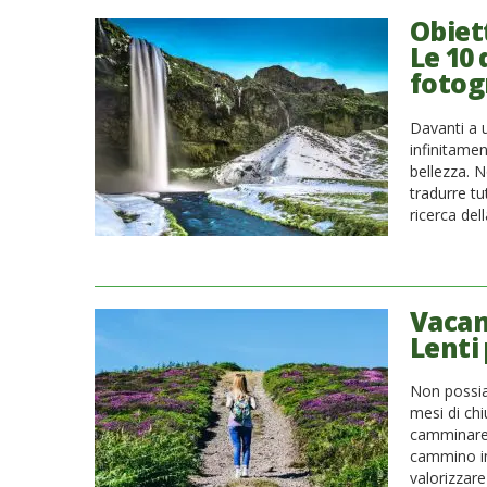
Obiett
Le 10 
fotog
Davanti a 
infinitamen
bellezza. N
tradurre tu
ricerca del
Vacanz
Lenti 
Non possia
mesi di chi
camminare,
cammino in
valorizzare