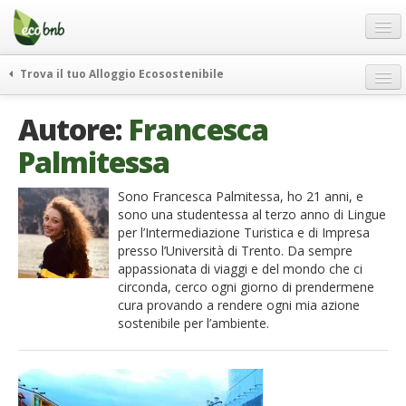
Menu
Salta
al
contenuto
Blog
Trova il tuo Alloggio Ecosostenibile
Offerte Speciali
weekend green
Autore:
Francesca
Regali
itinerari
Palmitessa
FAQ
curiosità
vivere e viaggiare verde
Chi Siamo
Sono Francesca Palmitessa, ho 21 anni, e
sono una studentessa al terzo anno di Lingue
news ed eventi
Partner
per l’Intermediazione Turistica e di Impresa
ecohotel
presso l’Università di Trento. Da sempre
Contatti
appassionata di viaggi e del mondo che ci
rassegna stampa
circonda, cerco ogni giorno di prendermene
Italiano
cura provando a rendere ogni mia azione
sostenibile per l’ambiente.
German
English
Spanish