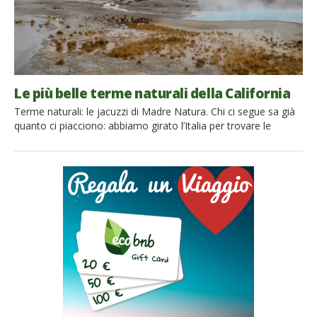
Le più belle terme naturali della California
Terme naturali: le jacuzzi di Madre Natura. Chi ci segue sa già
quanto ci piacciono: abbiamo girato l’Italia per trovare le
migliori, abbiamo sognato di raggiungere le più belle del
mondo. Questa volta siamo andati alla ricerca delle terme
naturali della California.Abbiamo scoperto che lo stato
americano non solo custodisce incredibili parchi nazionali,
bellissime spiagge, […]