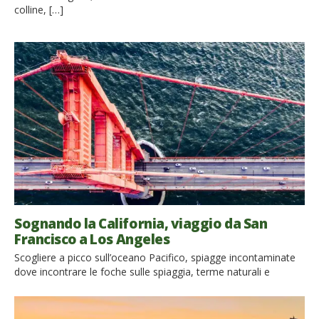
colline, […]
Sognando la California, viaggio da San
Francisco a Los Angeles
Scogliere a picco sull’oceano Pacifico, spiagge incontaminate
dove incontrare le foche sulle spiaggia, terme naturali e
missioni spagnole che sembrano uscite da un film di Zorro.
Tutto questo lungo i 600 km che separano San Francisco da
Los Angeles. Partiamo alla scoperta di uno dei tratti più belli di