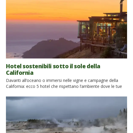
California, che avrai visto mille volte […]
Hotel sostenibili sotto il sole della
California
Davanti all’oceano o immersi nelle vigne e campagne della
California: ecco 5 hotel che rispettano l’ambiente dove le tue
vacanze californiane si trasformano in viaggi indimenticabili!
Dormire in un nido tra gli alberi Il nostro viaggio in California
inizia qui, lungo la bellissima Big Sur, tratto di costa
mozzafiato. Qui è possibile vivere un’esperienza senza […]