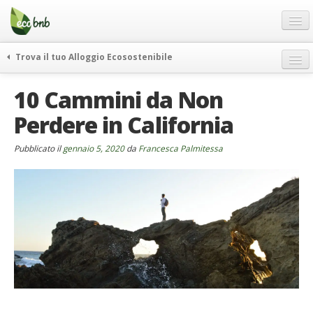
Menu
Salta
al
contenuto
Blog
Trova il tuo Alloggio Ecosostenibile
Offerte Speciali
weekend green
10 Cammini da Non
Regali
itinerari
Perdere in California
FAQ
curiosità
vivere e viaggiare verde
Chi Siamo
Pubblicato il
gennaio 5, 2020
da
Francesca Palmitessa
news ed eventi
Partner
ecohotel
Contatti
rassegna stampa
Italiano
German
English
Spanish