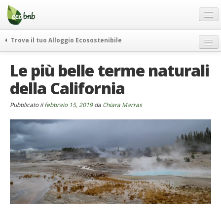
Menu
Salta
al
contenuto
Blog
Trova il tuo Alloggio Ecosostenibile
Offerte Speciali
weekend green
Le più belle terme naturali
Regali
itinerari
della California
FAQ
curiosità
vivere e viaggiare verde
Chi Siamo
Pubblicato il
febbraio 15, 2019
da
Chiara Marras
news ed eventi
Partner
ecohotel
Contatti
rassegna stampa
Italiano
German
English
Spanish