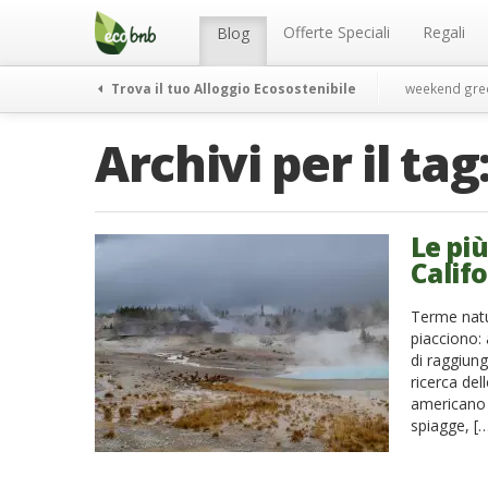
Menu
Salta
al
Offerte Speciali
Regali
Blog
contenuto
Trova il tuo Alloggio Ecosostenibile
weekend gre
Archivi per il tag
Le più
Calif
Terme natur
piacciono: 
di raggiung
ricerca del
americano n
spiagge, [