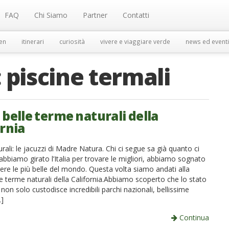
FAQ
Chi Siamo
Partner
Contatti
en
itinerari
curiosità
vivere e viaggiare verde
news ed eventi
:
piscine termali
 belle terme naturali della
ornia
ali: le jacuzzi di Madre Natura. Chi ci segue sa già quanto ci
abbiamo girato l’Italia per trovare le migliori, abbiamo sognato
ere le più belle del mondo. Questa volta siamo andati alla
le terme naturali della California.Abbiamo scoperto che lo stato
on solo custodisce incredibili parchi nazionali, bellissime
…]
Continua