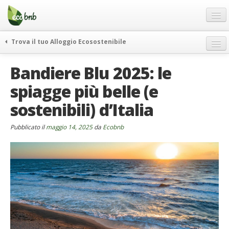
Menu
Salta
al
contenuto
Blog
Trova il tuo Alloggio Ecosostenibile
Offerte Speciali
weekend green
Bandiere Blu 2025: le
Regali
itinerari
spiagge più belle (e
FAQ
curiosità
sostenibili) d’Italia
vivere e viaggiare verde
Chi Siamo
news ed eventi
Partner
Pubblicato il
maggio 14, 2025
da
Ecobnb
ecohotel
Contatti
rassegna stampa
Italiano
German
English
Spanish