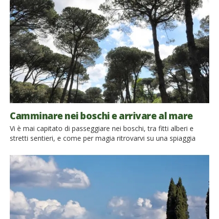
Camminare nei boschi e arrivare al mare
Vi è mai capitato di passeggiare nei boschi, tra fitti alberi e
stretti sentieri, e come per magia ritrovarvi su una spiaggia
davanti a un mare azzurro? E’ quello che può accedere se si
decide di fare un’escursione nel Parco di San Rossore, in
Toscana. A pochi chilometri dal centro di Pisa si accede in […]