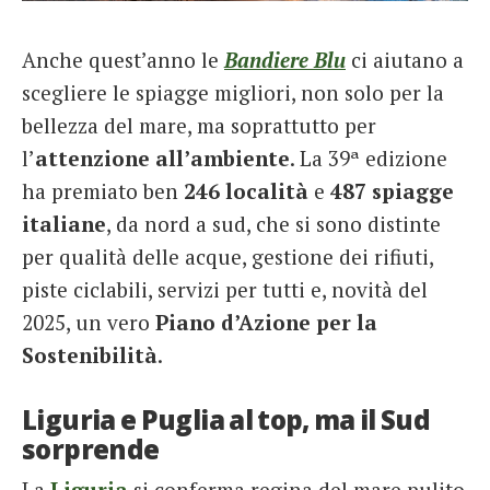
French
Anche quest’anno le
Bandiere Blu
ci aiutano a
Italiano
scegliere le spiagge migliori, non solo per la
bellezza del mare, ma soprattutto per
l’
attenzione all’ambiente
. La 39ª edizione
ha premiato ben
246 località
e
487 spiagge
italiane
, da nord a sud, che si sono distinte
per qualità delle acque, gestione dei rifiuti,
piste ciclabili, servizi per tutti e, novità del
2025, un vero
Piano d’Azione per la
Sostenibilità
.
Liguria e Puglia al top, ma il Sud
sorprende
La
Liguria
si conferma regina del mare pulito