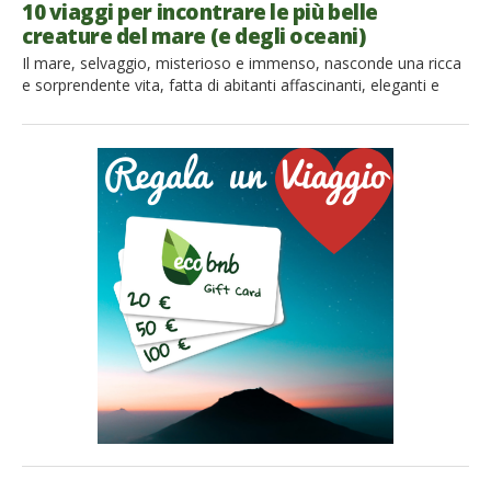
10 viaggi per incontrare le più belle
creature del mare (e degli oceani)
Il mare, selvaggio, misterioso e immenso, nasconde una ricca
e sorprendente vita, fatta di abitanti affascinanti, eleganti e
spesso imponenti. Avvistare balene, tartarughe e cavallucci
marini è un’esperienza davvero unica che può valere un intero
viaggio. Abbiamo selezionato 10 location in giro per il mondo
dove è possibile incontrare da vicino gli abitanti del mare […]