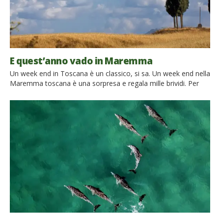
E quest’anno vado in Maremma
Un week end in Toscana è un classico, si sa. Un week end nella
Maremma toscana è una sorpresa e regala mille brividi. Per
appassionati di natura: La Toscana non è solo vigneti e campi
di girasole, non mancano infatti i parchi e le riserve in cui
insediamenti umani convivono con una natura rigogliosa. E’ […]